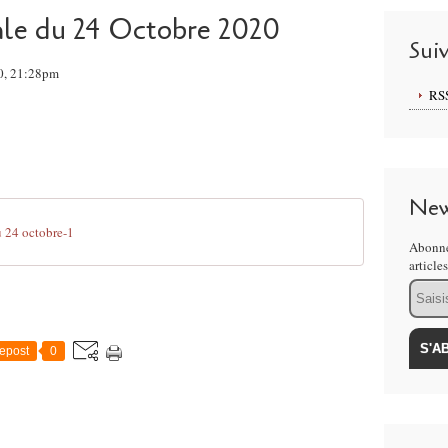
ale du 24 Octobre 2020
Sui
0, 21:28pm
RS
New
 24 octobre-1
Abonne
article
Email
epost
0