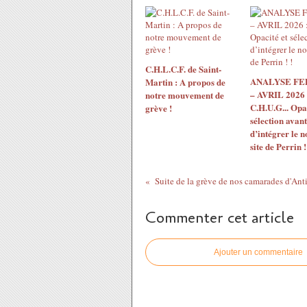
C.H.L.C.F. de Saint-
ANALYSE F
Martin : A propos de
– AVRIL 2026 
notre mouvement de
C.H.U.G... Opac
grève !
sélection avant
d’intégrer le 
site de Perrin !
Commenter cet article
Ajouter un commentaire