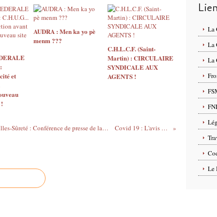
Lie
La
AUDRA : Men ka yo pè
menm ???
La
C.H.L.C.F. (Saint-
EDERALE
Martin) : CIRCULAIRE
La 
:
SYNDICALE AUX
ité et
Fro
AGENTS !
FS
nouveau
 !
FN
Lég
Suite de la grève de nos camarades d'Antilles-Sûreté : Conférence de presse de la C.G.T.G. et Convocation de notre secrétaire général à la gendarmerie.
Covid 19 : L'avis d'un épidémiologiste.
Tra
Cod
Le 