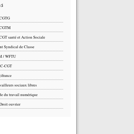
ns
 CGTG
 CGTM
CGT santé et Action Sociale
nt Syndical de Classe
M / WFTU
IC-CGT
ifrance
vailleurs sociaux libres
e du travail numérique
Droit ouvrier