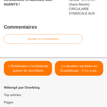
AGENTS !
Commentaires
Ajouter un commentaire
< Mobilisation Confédérale
La situation sanitaire en
autour du secrétaire
Guadeloupe : Il n'y a pas
général appelé devant le
que la COVID 19
tribunal judiciaire de Pointe-
(Interpellation du Ministre
à-Pitre.
de la santé par la FSAS-
Hébergé par Overblog
CGTG). >
Top articles
Pages