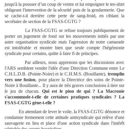
jusqu'à la pousser d’un coup de ventre et lui empoigner le tee-shirt
obligeant l'intervention de la sécurité puis de la gendarmerie. Que
se cache-t-il derrière cette perte de sang-froid, en ciblant la
secrétaire de section de la FSAS-CGTG ?
La FSAS-CGTG se refuse toujours publiquement de
porter un jugement de fond sur les mouvements initiés par une
autre organisation syndicale mais l'agression de notre camarade
est intolérable et montre bien que seule compte l'hégémonie
syndicale pour certains, quitte à faire fi de principes.
Par ailleurs, nous apprenons que les discussions avec
l'ARS semblent vendre l'idée d'une Direction Commune entre Le
C.H.L.D.B. (Pointe-Noire) et le C.H.M.S. (Bouillante),
tremplin
vers une fusion
, pour placer la Directrice des soins de Pointe-
Noire à Bouillante... Il y aura de très graves conclusions à tirer sur
le jeu de chacun.
Qui est le pion de qui ? La Macronie
s'accommode-t-elle de certaines pratiques syndicales ? La
FSAS-CGTG gène-t-elle ?
En attendant de lever le voile, la FSAS-CGTG dénonce et
condamne fermement cette attitude antisyndicale qui relève d'une
sauvagerie en lieu et place d'une action syndicale dans l'intérêt
véritable des agents hospitaliers.