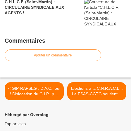
C.H.L.C.F. (Saint-Martin) :
CIRCULAIRE SYNDICALE AUX
AGENTS !
Commentaires
Ajouter un commentaire
< GIP-RAPSEG : D.A.C., oui
Elections à la C.N.R.A.C.L. :
! Dislocation du G.I.P., pas
La FSAS-CGTG soutient la
dac !
liste et le programme des
camarades de la FSAS-
CGT. >
Hébergé par Overblog
Top articles