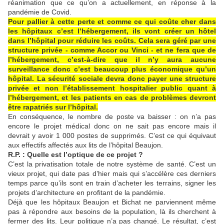
réanimation que ce qu’on a actuellement, en réponse à la
pandémie de Covid.
Pour pallier à cette perte et comme ce qui coûte cher dans
les hôpitaux c’est l’hébergement, ils vont créer un hôtel
dans l’hôpital pour réduire les coûts. Cela sera géré par une
structure privée - comme Accor ou Vinci - et ne fera que de
l’hébergement, c’est-à-dire que il n’y aura aucune
surveillance donc c’est beaucoup plus économique qu’un
hôpital. La sécurité sociale devra donc payer une structure
privée et non l’établissement hospitalier public quant à
l’hébergement, et les patients en cas de problèmes devront
être rapatriés sur l’hôpital.
En conséquence, le nombre de poste va baisser : on n’a pas
encore le projet médical donc on ne sait pas encore mais il
devrait y avoir 1 000 postes de supprimés. C’est ce qui équivaut
aux effectifs affectés aux lits de l’hôpital Beaujon.
R.P. : Quelle est l’optique de ce projet ?
C’est la privatisation totale de notre système de santé. C’est un
vieux projet, qui date pas d’hier mais qui s’accélère ces derniers
temps parce qu’ils sont en train d’acheter les terrains, signer les
projets d’architecture en profitant de la pandémie.
Déjà que les hôpitaux Beaujon et Bichat ne parviennent même
pas à répondre aux besoins de la population, là ils cherchent à
fermer des lits. Leur politique n’a pas changé. Le résultat, c’est