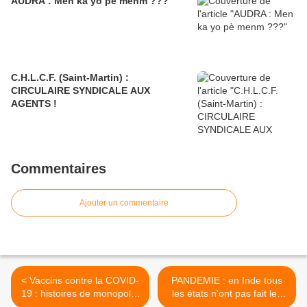
AUDRA : Men ka yo pè menm ???
C.H.L.C.F. (Saint-Martin) :
CIRCULAIRE SYNDICALE AUX
AGENTS !
Commentaires
Ajouter un commentaire
< Vaccins contre la COVID-
PANDEMIE : en Inde tous
19 : histoires de monopole,
les états n'ont pas fait les
de chantages et d’inégalités
mêmes choix ... et cela se