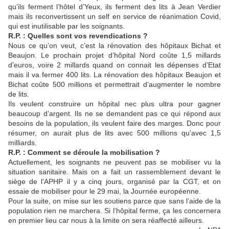
qu’ils ferment l’hôtel d’Yeux, ils ferment des lits à Jean Verdier
mais ils reconvertissent un self en service de réanimation Covid,
qui est inutilisable par les soignants.
R.P. : Quelles sont vos revendications ?
Nous ce qu’on veut, c’est la rénovation des hôpitaux Bichat et
Beaujon. Le prochain projet d’hôpital Nord coûte 1,5 millards
d’euros, voire 2 millards quand on connait les dépenses d’Etat
mais il va fermer 400 lits. La rénovation des hôpitaux Beaujon et
Bichat coûte 500 millions et permettrait d’augmenter le nombre
de lits.
Ils veulent construire un hôpital nec plus ultra pour gagner
beaucoup d’argent. Ils ne se demandent pas ce qui répond aux
besoins de la population, ils veulent faire des marges. Donc pour
résumer, on aurait plus de lits avec 500 millions qu’avec 1,5
milliards.
R.P. : Comment se déroule la mobilisation ?
Actuellement, les soignants ne peuvent pas se mobiliser vu la
situation sanitaire. Mais on a fait un rassemblement devant le
siège de l’APHP il y a cinq jours, organisé par la CGT, et on
essaie de mobiliser pour le 29 mai, la Journée européenne.
Pour la suite, on mise sur les soutiens parce que sans l’aide de la
population rien ne marchera. Si l’hôpital ferme, ça les concernera
en premier lieu car nous à la limite on sera réaffecté ailleurs.