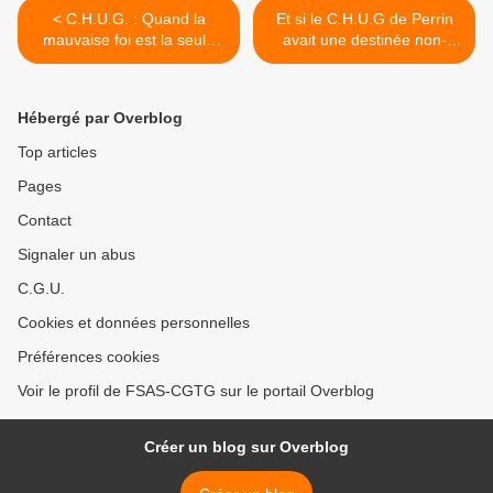
< C.H.U.G. : Quand la
Et si le C.H.U.G de Perrin
mauvaise foi est la seule
avait une destinée non-
réponse de la Direction !
avouée ? >
Hébergé par Overblog
Top articles
Pages
Contact
Signaler un abus
C.G.U.
Cookies et données personnelles
Préférences cookies
Voir le profil de FSAS-CGTG sur le portail Overblog
Créer un blog sur Overblog