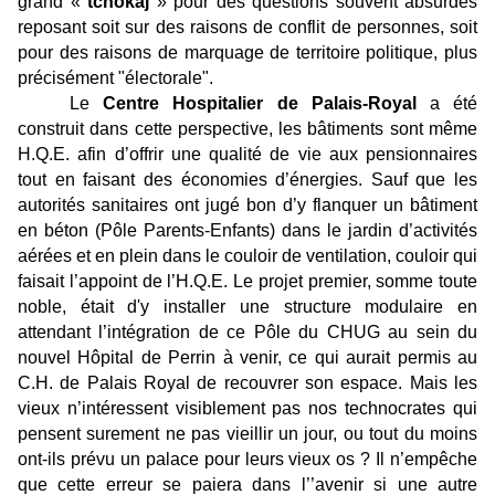
grand «
tchokaj
» pour des questions souvent absurdes
reposant soit sur des raisons de conflit de personnes, soit
pour des raisons de marquage de territoire politique, plus
précisément "électorale".
Le
Centre Hospitalier de Palais-Royal
a été
construit dans cette perspective, les bâtiments sont même
H.Q.E. afin d’offrir une qualité de vie aux pensionnaires
tout en faisant des économies d’énergies. Sauf que les
autorités sanitaires ont jugé bon d’y flanquer un bâtiment
en béton (Pôle Parents-Enfants) dans le jardin d’activités
aérées et en plein dans le couloir de ventilation, couloir qui
faisait l’appoint de l’H.Q.E. Le projet premier, somme toute
noble, était d'y installer une structure modulaire en
attendant l’intégration de ce Pôle du CHUG au sein du
nouvel Hôpital de Perrin à venir, ce qui aurait permis au
C.H. de Palais Royal de recouvrer son espace. Mais les
vieux n’intéressent visiblement pas nos technocrates qui
pensent surement ne pas vieillir un jour, ou tout du moins
ont-ils prévu un palace pour leurs vieux os ? Il n’empêche
que cette erreur se paiera dans l’’avenir si une autre