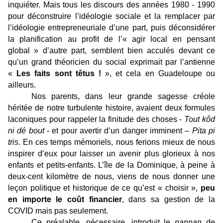
inquiéter. Mais tous les discours des années 1980 - 1990
pour déconstruire l’idéologie sociale et la remplacer par
l’idéologie entrepreneuriale d’une part, puis déconsidérer
la planification au profit de l’« agir local en pensant
global » d’autre part, semblent bien acculés devant ce
qu’un grand théoricien du social exprimait par l’antienne
«
Les faits sont têtus !
», et cela en Guadeloupe ou
ailleurs.
Nos parents, dans leur grande sagesse créole
héritée de notre turbulente histoire, avaient deux formules
laconiques pour rappeler la finitude des choses -
Tout kôd
ni dé bout
- et pour avertir d’un danger imminent –
Pita pi
tris
. En ces temps mémoriels, nous ferions mieux de nous
inspirer d’eux pour laisser un avenir plus glorieux à nos
enfants et petits-enfants. L’île de la Dominique, à peine à
deux-cent kilomètre de nous, viens de nous donner une
leçon politique et historique de ce qu’est « choisir »,
peu
en importe le coût financier
, dans sa gestion de la
COVID mais pas seulement.
Ce préalable, nécessaire, introduit le
nannan
de