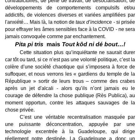
contradictoires, de perte de travail, de désocialisation, de
développements de comportements compulsifs et/ou
addictifs, de violences diverses et variées amplifiées par
l'anxiété… Mais là, la notion de
taux d’inciden
ce - si prisée
pour effrayer les âmes sensibles face à la COVID - ne sera
jamais convoquée comme par enchantement.
Pita pi tris
mais
Tout kôd ni dé bout…!
Cette situation plus qu’inquiétante ne saurait durer
car tôt ou tard, si ce n’est pas une volonté politique, c’est la
colère d’une société chaotique qui s’imposera à force de
suffoquer, et nous verrons les « gardiens du temple de la
République » sortir de leurs trous – comme des crabes
après un jet d'alcali - alors qu’ils n’ont jamais eu le
courage de défendre la chose publique (Rès Publica), au
moment opportun, contre les attaques sauvages de la
chose privée.
C’est une véritable recentralisation masquée par
une puissante déconcentration, appuyée par une
technologie excentrée à la Guadeloupe, qui dirige
réellement notre destinée. La Guadeloupe a donc un