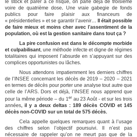
le stock et parer à ce risque, on parle déjà de troisième
voire de quatrième dose
.
Une vraie gabegie de fonds
publics pour faire plaisir aux financeurs de
« présidentielles » et se garantir l’avenir…
Il était possible
de faire mieux et moins cher avec l’assentiment de la
population, où est la gestion sanitaire dans tout ça ?
La pire confusion est dans le décompte morbide
et culpabilisant
, une méthode infecte et digne de régimes
totalitaires qui imposent l’absurde en s’appuyant sur des
complices opportunistes ou lâches.
Nous attendons impatiemment les derniers chiffres
de l’INSEE concernant les décès de 2019 – 2020 – 2021
en termes de décès pour porter une analyse tout autre que
celle de l’ARS. Dors et déjà, l’INSEE nous apprend que
er
pour la même période – du 1
au 23 Août - et sur les trois
années
, il y a deux deltas : 189 décès COVID et 145
décès non-COVID sur un total de 575 décès.
Cela appelle quelques remarques quant à l’usage
des chiffres selon l’objectif poursuivi. Il n’est pas
nécessaire de rappeler qu’on ne meurt pas que de la