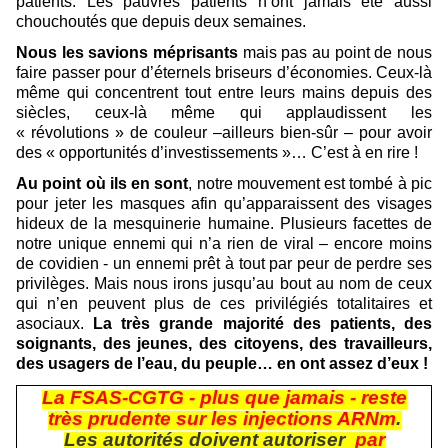
patients. Les pauvres patients n’ont jamais été aussi
chouchoutés que depuis deux semaines.
Nous les savions méprisants
mais pas au point de nous
faire passer pour d’éternels briseurs d’économies. Ceux-là
même qui concentrent tout entre leurs mains depuis des
siècles, ceux-là même qui applaudissent les
« révolutions » de couleur –ailleurs bien-sûr – pour avoir
des « opportunités d’investissements »… C’est à en rire !
Au point où ils en sont
, notre mouvement est tombé à pic
pour jeter les masques afin qu’apparaissent des visages
hideux de la mesquinerie humaine. Plusieurs facettes de
notre unique ennemi qui n’a rien de viral – encore moins
de covidien - un ennemi prêt à tout par peur de perdre ses
privilèges. Mais nous irons jusqu’au bout au nom de ceux
qui n’en peuvent plus de ces privilégiés totalitaires et
asociaux.
La très grande majorité des patients, des
soignants, des jeunes, des citoyens, des travailleurs,
des usagers de l’eau, du peuple… en ont assez d’eux !
La FSAS-CGTG - plus que jamais - reste
très prudente sur les injections ARNm
.
Les autorités doivent autoriser
par