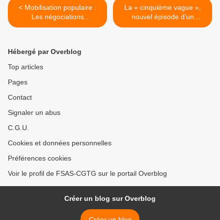
< Mobilisation populaire :
La « cinquième vague »,
Les négociations
nouvel épisode d’un
commencent ce jeudi 02
feuilleton qui a trop duré :
Décembre 2021
Laurent TOUBIANA
(Epidémiologiste). >
Hébergé par Overblog
Top articles
Pages
Contact
Signaler un abus
C.G.U.
Cookies et données personnelles
Préférences cookies
Voir le profil de FSAS-CGTG sur le portail Overblog
Créer un blog sur Overblog
Créer un blog