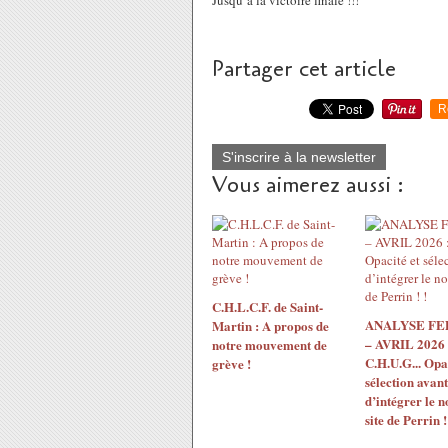
Jusqu’à la victoire finale !!!
Partager cet article
R
S'inscrire à la newsletter
Vous aimerez aussi :
C.H.L.C.F. de Saint-
ANALYSE F
Martin : A propos de
– AVRIL 2026 
notre mouvement de
C.H.U.G... Opac
grève !
sélection avant
d’intégrer le 
site de Perrin !