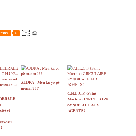
epost
0
AUDRA : Men ka yo pè
menm ???
C.H.L.C.F. (Saint-
EDERALE
Martin) : CIRCULAIRE
:
SYNDICALE AUX
ité et
AGENTS !
nouveau
 !