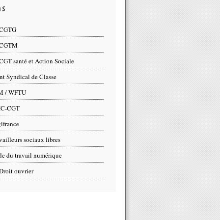
ns
 CGTG
 CGTM
CGT santé et Action Sociale
nt Syndical de Classe
M / WFTU
IC-CGT
ifrance
vailleurs sociaux libres
e du travail numérique
Droit ouvrier