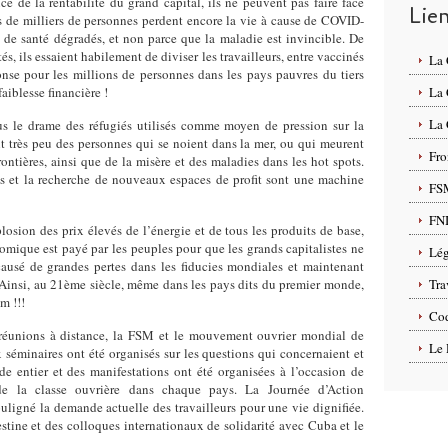
e de la rentabilité du grand capital, ils ne peuvent pas faire face
Lie
s de milliers de personnes perdent encore la vie à cause de COVID-
s de santé dégradés, et non parce que la maladie est invincible. De
és, ils essaient habilement de diviser les travailleurs, entre vaccinés
La
onse pour les millions de personnes dans les pays pauvres du tiers
aiblesse financière !
La
La 
s le drame des réfugiés utilisés comme moyen de pression sur la
ent très peu des personnes qui se noient dans la mer, ou qui meurent
Fro
rontières, ainsi que de la misère et des maladies dans les hot spots.
es et la recherche de nouveaux espaces de profit sont une machine
FS
FN
osion des prix élevés de l’énergie et de tous les produits de base,
omique est payé par les peuples pour que les grands capitalistes ne
Lég
causé de grandes pertes dans les fiducies mondiales et maintenant
. Ainsi, au 21ème siècle, même dans les pays dits du premier monde,
Tra
m !!!
Cod
s réunions à distance, la FSM et le mouvement ouvrier mondial de
Le 
 séminaires ont été organisés sur les questions qui concernaient et
e entier et des manifestations ont été organisées à l’occasion de
de la classe ouvrière dans chaque pays. La Journée d’Action
ouligné la demande actuelle des travailleurs pour une vie dignifiée.
stine et des colloques internationaux de solidarité avec Cuba et le