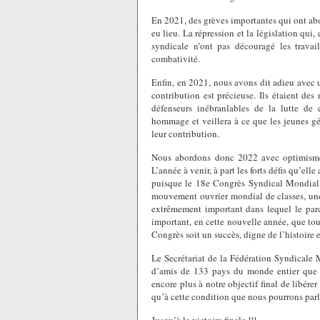
En 2021, des grèves importantes qui ont abo
eu lieu. La répression et la législation qui
syndicale n’ont pas découragé les travail
combativité.
Enfin, en 2021, nous avons dit adieu avec u
contribution est précieuse. Ils étaient de
défenseurs inébranlables de la lutte de 
hommage et veillera à ce que les jeunes gé
leur contribution.
Nous abordons donc 2022 avec optimisme 
L’année à venir, à part les forts défis qu’el
puisque le 18e Congrès Syndical Mondial au
mouvement ouvrier mondial de classes, une 
extrêmement important dans lequel le parco
important, en cette nouvelle année, que to
Congrès soit un succès, digne de l’histoire 
Le Secrétariat de la Fédération Syndicale 
d’amis de 133 pays du monde entier que 
encore plus à notre objectif final de libér
qu’à cette condition que nous pourrons parler