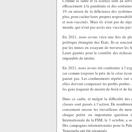
Comme la santé et la science sont au servic
efficacement à la pandémie et des centaine
19, en raison de la déficience des système
plus, pour cacher leurs propres responsabilit
et non-vaccinés. Mais ils n’ont pas de rép
monde, qui n’ont pas accès aux vaccins par f
En 2021, nous avons vécu une fois de plu
politique étrangère des États. Ils se souci
par les mines en essayant de traverser les f
Leurs guerres pour le contrôle des richess
imparable de misère.
En 2021, nous avons été confrontés à l’expl
car comme toujours le prix de la crise écon
paient pas. Les confinements répétés ont 
elles doivent compenser les profits perdus
les gens risquent de mourir de froid et de fai
Dans ce cadre, et malgré la difficulté de
classes sont passés à l’action. De nombreux
concernent encore les travailleurs du mond
chaque petite ou importante question 
Internationale de la FSM, le 3 octobre, a s
Des campagnes internationales pour la Pale
Venezuela ont été organisés.