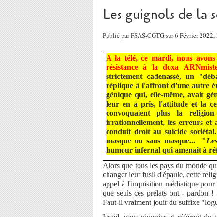
Les guignols de la s
Publié par FSAS-CGTG sur 6 Février 2022,
A la télé, ce mardi, nous avons
résistance à la doxa ARNmist
strictement cadenassé, un "déb
réplique à l'affront d'une autre é
génique qui, elle-même, avait gén
leur en a pris, l'attitude et la 
convoquaient plus la religio
irrationnellement, les erreurs et
conduit droit au suicide sociéta
masque ou sans masque... "
Les
humour infernal qui amenait à réflé
Alors que tous les pays du monde qui
changer leur fusil d'épaule, cette reli
appel à l'inquisition médiatique pour
que seuls ces prélats ont - pardon 
Faut-il vraiment jouir du suffixe "lo
Israël, pays pionnier et référent de 