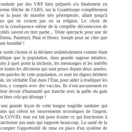
 conduite par des VRP bien préparés n'a finalement eu
 terme fétiche de l'ARS, sur la Guadeloupe complètement
e la jouer de manière très péremptoire, allant jusqu'à
eux qui ne croient pas en sa religion. Le choix de
'est la conséquence même de la complète déconnexion de
rités savent en tirer partie... Triste spectacle pour une ile
Dentu, Pautrizel, Pitat et Henry Joseph pour ne citer que
te humilité !
de sortie choisie et la déclarer unilatéralement comme étant
ifique que la population, dans grande sagesse intuitive,
is à quel point la tricherie, les mensonges et les intérêts
nt toutes les décisions qui sont prises depuis deux années.
rte-paroles de cette population, ce sont les dignes héritiers
le, un véritable État dans l’État, pour aider à éradiquer les
tion, y compris avec des vaccins. Ils n'ont aucunement eu
 leur devoir d'humanité qui tranche avec la quête du gain
est bien cela qui dérange !
 une grande leçon de cette longue tragédie sanitaire qui
ains qui créent les mouvements tectoniques de l'argent.
 la COVID, tout est fait pour écarter ce qui fonctionne à
fonctionne pas mais qui rapporte beaucoup. La santé de la
s compter l'opportunité de mise en place d'un système de