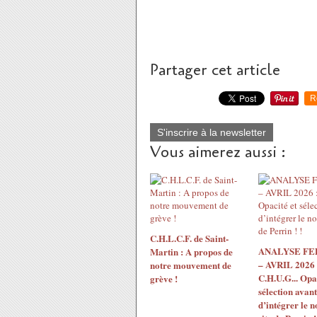
Partager cet article
R
S'inscrire à la newsletter
Vous aimerez aussi :
C.H.L.C.F. de Saint-
ANALYSE F
Martin : A propos de
– AVRIL 2026 
notre mouvement de
C.H.U.G... Opac
grève !
sélection avant
d’intégrer le 