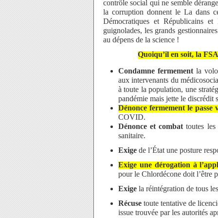
contrôle social qui ne semble dérange
la corruption donnent le La dans ce
Démocratiques et Républicains et
guignolades, les grands gestionnaire
au dépens de la science !
Quoiqu’il en soit, la F
Condamne fermement
la vol
aux intervenants du médicosocial
à toute la population, une stratég
pandémie mais jette le discrédit 
Dénonce fermement le passe v
COVID.
Dénonce et combat
toutes les 
sanitaire.
Exige
de l’État une posture resp
Exige une dérogation à l’appl
pour le Chlordécone doit l’être
Exige
la réintégration de tous le
Récuse
toute tentative de licenc
issue trouvée par les autorités ap