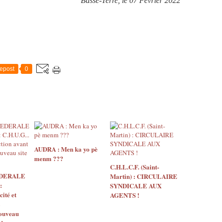
Basse-Terre, le 07 Février 2022
epost
0
AUDRA : Men ka yo pè
menm ???
C.H.L.C.F. (Saint-
EDERALE
Martin) : CIRCULAIRE
:
SYNDICALE AUX
ité et
AGENTS !
nouveau