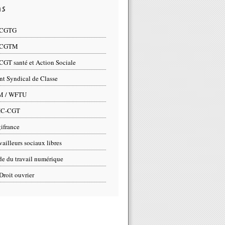
ns
 CGTG
 CGTM
CGT santé et Action Sociale
nt Syndical de Classe
M / WFTU
IC-CGT
ifrance
vailleurs sociaux libres
e du travail numérique
Droit ouvrier