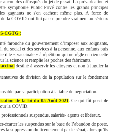
r aucun des offusqués du jet de pissat. La prévarication et
tte symphonie Public-Privé contre les grands principes
 les gagnants ne s'en cachent même plus. A force de
s de la COVID ont fini par se prendre vraiment au sérieux
SAS-CGTG :
onté farouche du gouvernement d’imposer aux soignants,
, du social et des services à la personne, aux enfants puis
ie dite « vaccinale » à répétition qui ne règle en rien cette
sur la science et remplie les poches des fabricants.
accinal
destiné à asservir les citoyens et non à juguler la
tentatives de division de la population sur le fondement
onsable par sa participation à la table de négociation.
ication de la loi du 05 Août 2021
. Ce qui fût possible
 pour la COVID.
s professionnels suspendus, salariés- agents et libéraux.
ier-écarter les suspendus sur la base de l’abandon de poste,
rès la suppression du licenciement par le sénat, alors qu’ils