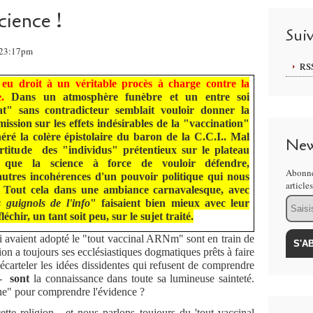
cience !
Sui
 23:17pm
RS
 eu droit à un véritable procès à charge contre la
e.
Dans un atmosphère funèbre et un entre soi
at" sans contradicteur semblait vouloir donner la
mission sur les effets indésirables de la "vaccination"
éré la colère épistolaire du baron de la C.C.I.. Mal
New
certitude des "individus" prétentieux sur le plateau
n que la science à force de vouloir défendre,
Abonne
 autres incohérences d'un pouvoir politique qui nous
article
l. Tout cela dans une ambiance carnavalesque, avec
Email
 guignols de l'info
" faisaient bien mieux avec leur
chir, un tant soit peu, sur le sujet traité.
 avaient adopté le "tout vaccinal ARNm" sont en train de
gion a toujours ses ecclésiastiques dogmatiques prêts à faire
 écarteler les idées dissidentes qui refusent de comprendre
! -
sont
la connaissance dans toute sa lumineuse sainteté.
gue" pour comprendre l'évidence ?
cette religion - et nous parlons toujours du 'tout vaccinal