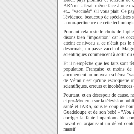
ARNm" - ferait même face à une dra
et... "vaccinés" s'il vous plait. Ce p
l'évidence, beaucoup de spécialistes 
la non-pertinence de cette technologi
Pourtant cela reste le choix de Jupit
disons bien "imposition" car les coc
atteint ce niveau si ce n'était pas l
désormais, un passe vaccinal. Malgré
scientifiques commencent à sortir du s
Et il n'empêche que les faits sont t
population Française et moins d
aucunement au nouveau schéma "vacci
de Véran n'est qu'une escroquerie in
scientifiques, erreurs et incohérence
Pourtant, et en désespoir de cause, n
et pro-Moderna sur la télévision publ
santé et l'ARS, sous le coup de bouto
Guadeloupe et de son bébé - "
Nou 
corriger la faute impardonnable com
travail en organisant un débat contr
massif.