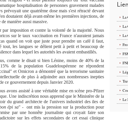
Lie
matique hospitalisation de personnes gravement malades
ays prévoyait une quatrième dose mais s'est rétracté devant
s'en doutaient déjà avant-même les premières injections, de
La
e de manière aussi massive.
La
er par imposition et contre la volonté de la majorité. Nous
La 
oricos sur le taux vaccination en France n'auraient jamais
e cas quand on voit que juste pour prendre un café il faut,
Fro
 tout, les langues se délient petit à petit et beaucoup de
ilence dans lequel les autorités les avaient embastillés.
FS
êtus, comme le disait si bien Lénine, moins de 40% de la
FN
e 15% de la population Guadeloupéenne ne répondent
nal" et Omicron a démontré que la terrorisme sanitaire
Lég
tellectuelle de plus à adjoindre aux nombreuses inepties
Tra
s de ce gouvernement depuis Janvier 2020.
Cod
ous avons assisté à une véritable mise en scène pro-Pfizer
ique. Une indiscrétion nous apprend que le Ministère de la
Le 
ir du grand architecte de l'univers industriel des iles de
bon épi sa
" - ont mis la pression sur la production pour
mise par une honnête journaliste qui croyait faire son
adictoire sur les effets secondaires de cet essai clinique