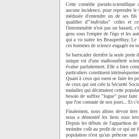
Cette comédie pseudo-scientifique
aucune incidence, pour reprendre le
médusée d'entendre un de ses fils s
qualifier d'"
individus
" celles et c
l'innommable n'est pas un hasard, c
gens sous l'empire de l'égo et les auto
qui a vu naitre les Beauperthuy, Le 
ces hommes de science engagés en tou
Se barricader derrière la seule porte 
unique est d'une malhonnêteté scient
évalue parfaitement. Elle a bien compr
particuliers constituent intrinsèqueme
Quant à ceux qui osent se faire les po
de ceux qui ont crée la Sécurité Socia
maladies qui décimaient cette popula
besoin de suffixe "logue" pour faire
que l'on constate de nos jours... Et c'
Finalement, nous allons devoir tirer
nous a démontré les liens sous terr
Depuis les débuts de l'apparition de
moindre coût au profit de ce qui ne 
population n'est qu'un prétexte san