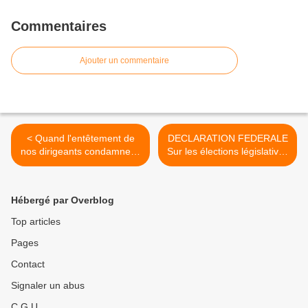
Commentaires
Ajouter un commentaire
< Quand l'entêtement de
DECLARATION FEDERALE
nos dirigeants condamne le
Sur les élections législatives
C.H.U.G. et la Guadeloupe !
2022 ! >
Hébergé par Overblog
Top articles
Pages
Contact
Signaler un abus
C.G.U.