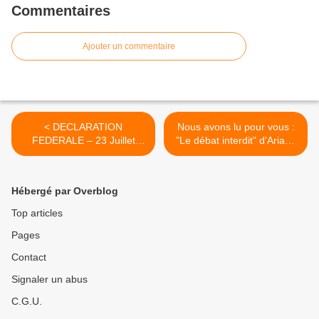
Commentaires
Ajouter un commentaire
< DECLARATION
Nous avons lu pour vous :
FEDERALE – 23 Juillet
"Le débat interdit" d'Ariane
2022 : Des atermoiements
BILHERAN et de Vincent
politiques autour de la
PAVAN >
réintégration des
Hébergé par Overblog
suspendus !
Top articles
Pages
Contact
Signaler un abus
C.G.U.