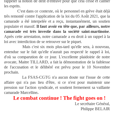
rappeler la notion de délit d'entrave pour que cela cesse et calmer
les esprits.
C'est dans ce contexte, où le personnel en grève était déjà
très remonté contre l'application de la loi du 05 Août 2021, que la
camarade a été interpelée et a reçu, instantanément, un soutien
populaire et massif.
Il faut avoir en tête que, par ailleurs, notre
camarade est très investie dans la société saint-martinoise
.
Après cette arrestation, notre camarade a eu droit à un rappel à la
loi avec interdiction de se retrouver sur le piquet.
Mais c'est six mois plus-tard qu'elle sera, à nouveau,
entendue sur le fait qu'elle n'aurait pas respecté le rappel à loi,
d'où sa comparution de ce jour. L'excellente plaidoirie de notre
avocate, Maitre TILLARD, a fait la démonstration de la faiblesse
de l'accusation et le délibéré est prévu pour le 10 Novembre
prochain.
La FSAS-CGTG n'a aucun doute sur l'issue de cette
affaire qui n'a pas lieu d'être, si ce n'est pour maintenir une
pression sur l'action syndicale, et soutient fermement sa vaillante
camarade Marcelline
.
Le combat continue ! The fight goes on !
Le secrétaire Général,
Philippe BELAIR