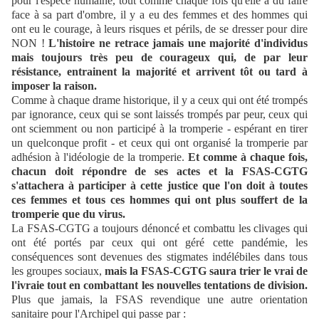
pour l'espèce humaine, tout comme chaque fois qu'elle a dû faire
face à sa part d'ombre, il y a eu des femmes et des hommes qui
ont eu le courage, à leurs risques et périls, de se dresser pour dire
NON !
L'histoire ne retrace jamais une majorité d'individus
mais toujours très peu de courageux qui, de par leur
résistance, entrainent la majorité et arrivent tôt ou tard à
imposer la raison.
Comme à chaque drame historique, il y a ceux qui ont été trompés
par ignorance, ceux qui se sont laissés trompés par peur, ceux qui
ont sciemment ou non participé à la tromperie - espérant en tirer
un quelconque profit - et ceux qui ont organisé la tromperie par
adhésion à l'idéologie de la tromperie.
Et comme à chaque fois,
chacun doit répondre de ses actes et la FSAS-CGTG
s'attachera à participer à cette justice que l'on doit à toutes
ces femmes et tous ces hommes qui ont plus souffert de la
tromperie que du virus.
La FSAS-CGTG a toujours dénoncé et combattu les clivages qui
ont été portés par ceux qui ont géré cette pandémie, les
conséquences sont devenues des stigmates indélébiles dans tous
les groupes sociaux,
mais la FSAS-CGTG saura trier le vrai de
l'ivraie tout en combattant les nouvelles tentations de division.
Plus que jamais, la FSAS revendique une autre orientation
sanitaire pour l'Archipel qui passe par :