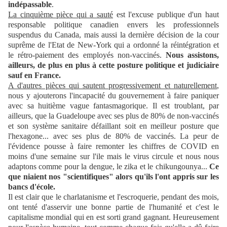
indépassable
.
La cinquième pièce qui a sauté
est l'excuse publique d'un haut
responsable politique canadien envers les professionnels
suspendus du Canada, mais aussi la dernière décision de la cour
suprême de l'Etat de New-York qui a ordonné la réintégration et
le rétro-paiement des employés non-vaccinés.
Nous assistons,
ailleurs, de plus en plus à cette posture politique et judiciaire
sauf en France.
A d'autres pièces qui sautent progressivement et naturellement
,
nous y ajouterons l'incapacité du gouvernement à faire paniquer
avec sa huitième vague fantasmagorique. Il est troublant, par
ailleurs, que la Guadeloupe avec ses plus de 80% de non-vaccinés
et son système sanitaire défaillant soit en meilleur posture que
l'hexagone... avec ses plus de 80% de vaccinés. La peur de
l'évidence pousse à faire remonter les chiffres de COVID en
moins d'une semaine sur l'ile mais le virus circule et nous nous
adaptons comme pour la dengue, le zika et le chikungounya...
Ce
que niaient nos "scientifiques" alors qu'ils l'ont appris sur les
bancs d'école.
Il est clair que le charlatanisme et l'escroquerie, pendant des mois,
ont tenté d'asservir une bonne partie de l'humanité et c'est le
capitalisme mondial qui en est sorti grand gagnant. Heureusement