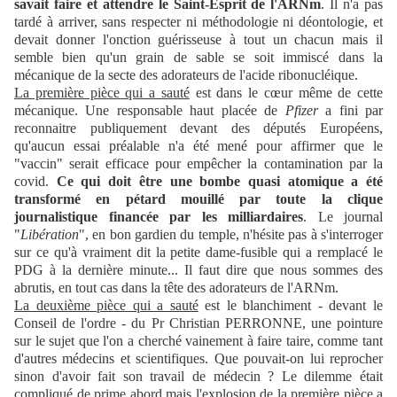
savait faire et attendre le Saint-Esprit de l'ARNm
. Il n'a pas
tardé à arriver, sans respecter ni méthodologie ni déontologie, et
devait donner l'onction guérisseuse à tout un chacun mais il
semble bien qu'un grain de sable se soit immiscé dans la
mécanique de la secte des adorateurs de l'acide ribonucléique.
La première pièce qui a sauté
est dans le cœur même de cette
mécanique. Une responsable haut placée de
Pfizer
a fini par
reconnaitre publiquement devant des députés Européens,
qu'aucun essai préalable n'a été mené pour affirmer que le
"vaccin" serait efficace pour empêcher la contamination par la
covid.
Ce qui doit être une bombe quasi atomique a été
transformé en pétard mouillé par toute la clique
journalistique financée par les milliardaires
. Le journal
"
Libération
", en bon gardien du temple, n'hésite pas à s'interroger
sur ce qu'à vraiment dit la petite dame-fusible qui a remplacé le
PDG à la dernière minute... Il faut dire que nous sommes des
abrutis, en tout cas dans la tête des adorateurs de l'ARNm.
La deuxième pièce qui a sauté
est le blanchiment - devant le
Conseil de l'ordre - du Pr Christian PERRONNE, une pointure
sur le sujet que l'on a cherché vainement à faire taire, comme tant
d'autres médecins et scientifiques. Que pouvait-on lui reprocher
sinon d'avoir fait son travail de médecin ? Le dilemme était
compliqué de prime abord mais l'explosion de la première pièce a