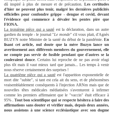
dû inspiré à plus de mesure et de précaution.
Les certitudes
d'hier ne peuvent plus tenir, malgré les dernières publicités
officielles pour confondre grippe - dengue et covid, devant
l'évidence qui commence à dévaler les pentes pire que
FIONA.
La troisième pièce qui a sauté
est la déclaration, dans un autre
gardien du temple - le journal "
Le monde
" s'il vous plait, d'Agnès
BUZYN notre Ministre de la santé du début de la pandémie.
En
lisant cet article, nul doute que la mère Buzyn lance un
avertissement aux différents membres du gouvernement, elle
ne compte pas servir de fusible pendant que d'autres se la
couleraient douce
. Certains lui reproche de ne pas avoir réagi
plus tôt mais il vaut mieux tard que jamais... Les temps à venir
nous réserve certainement des surprises !
La quatrième pièce qui a sauté
est l'apparition exponentielle de
mort dite "subite", si tant est cela ait du sens, et de phénomènes
vraisemblablement conséquents à l'injection ARNm mais que de
nouvelles têtes médicales médiatisées s'aventurent à infirmer
comme les premiers affirmaient que le "vaccin" était efficace à
95% .
Tout bon scientifique qui se respecte hésitera à faire des
affirmations sans douter et vérifier mais, depuis deux années,
nous assistons à une science ecclésiastique avec son dogme