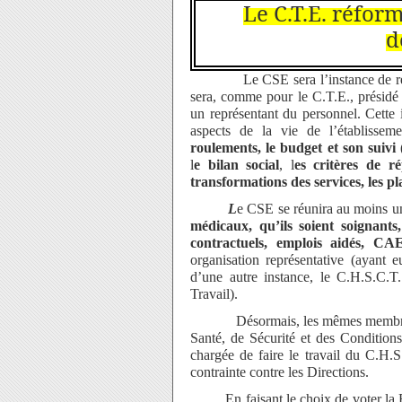
Le C.T.E. réform
d
Le CSE sera l’instance de re
sera, comme pour le C.T.E., présidé p
un représentant du personnel. Cette 
aspects de la vie de l’établisse
roulements, le budget et son suiv
l
e bilan social
, l
es critères de ré
transformations des services, les 
L
e CSE se réunira au moins un
médicaux, qu’ils soient soignants, 
contractuels, emplois aidés, CA
organisation représentative (ayant 
d’une autre instance, le C.H.S.C.T
Travail).
Désormais, les mêmes membres du
Santé, de Sécurité et des Condition
chargée de faire le travail du C.H.
contrainte contre les Directions.
En faisant le choix de voter l