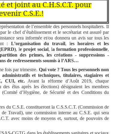
é et joint au C.H.S.C.T. pour
evenir C.S.E.!
présentation de l’ensemble des personnels hospitaliers. Il
ar le chef d’établissement et le secrétariat est assuré par
instance sera informée et/ou donnera un avis sur tous les
ment :
L’organisation du travail
, l
es horaires et les
i (EPRD)
, l
e projet social
, l
a formation professionnelle
,
partition des
primes, les créations - suppressions -
plans de redressements soumis à l’ARS…
e fois par trimestre.
Qui vote ? Tous les personnels non
administratifs et techniques, titulaires, stagiaires et
E, CUI, etc.
Avant la réforme d’Août 2019, chaque
eu des élus après les élections) désignaient les membres
. (Comité d’Hygiène, de Sécurité et des Conditions du
 C.S.E. constitueront la C.S.S.C.T. (Commission de
s de Travail), une commission interne au C.S.E. qui sera
S.C.T. avec moins de moyens et, surtout, de pouvoirs de
a FSAS-CGTG dans les établissements sanitaires et sociaux