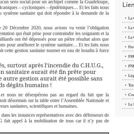
t aucun sens social pour un archipel comme la Guadeloupe,
Lie
olcaniques – cycloniques – épidémiques… Et les faits nous
u système sanitaire qui doit répondre à la demande de la
La
La
20 Décembre 2020, nous avions vu venir l’obligation
ntation qui était prise pour contraindre les soignants et la
La 
lliards ont été dépensés pour un piètre résultat alors que
s pour améliorer le système sanitaire… Et les faits nous
Fro
t cette gestion sanitaire tourner en eau de boudin à force
FS
s, surtout après l’incendie du C.H.U.G.,
FN
n sanitaire aurait été fin prête pour
Lég
e autre gestion aurait été possible sans
ds dégâts humains !
Tra
Cod
et nous ne désespérons pas au regard du fait que la
soit désormais sur la table entre l’Assemblée Nationale et
Le 
urs sanitaires, scientifiques et humaines.
 dans les instances représentatives avec des défenseurs de
ait appel à la mobilisation de tous car il n’y pas de