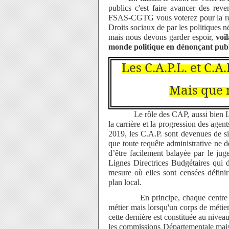
publics c'est faire avancer des reve
FSAS-CGTG vous voterez pour la rés
Droits sociaux de par les politiques 
mais nous devons garder espoir,
voi
monde politique en dénonçant publiq
Les C.A.P.L. et C.
Mais que n
Le rôle des CAP, aussi bien Loca
la carrière et la progression des agen
2019, les C.A.P. sont devenues de si
que toute requête administrative ne 
d’être facilement balayée par le jug
Lignes Directrices Budgétaires qui d
mesure où elles sont censées définir
plan local.
En principe, chaque centre hospit
métier mais lorsqu'un corps de métier
cette dernière est constituée au nive
les commissions Départementale mais 