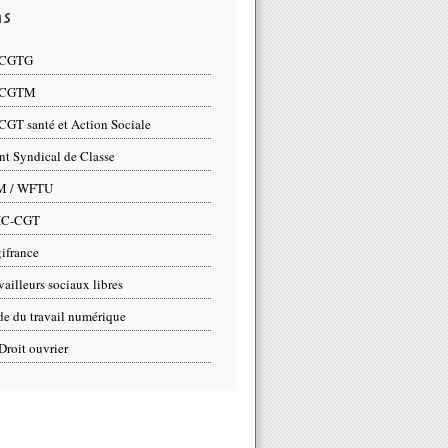
ns
 CGTG
 CGTM
CGT santé et Action Sociale
nt Syndical de Classe
M / WFTU
IC-CGT
ifrance
vailleurs sociaux libres
e du travail numérique
Droit ouvrier