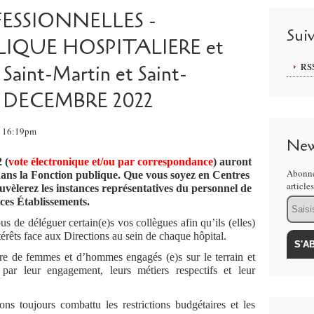
ESSIONNELLES -
Sui
QUE HOSPITALIERE et
RS
aint-Martin et Saint-
8 DECEMBRE 2022
, 16:19pm
New
 (
vote électronique et/ou par correspondance
) auront
Abonne
s dans la Fonction publique. Que vous soyez en Centres
article
uvèlerez les instances représentatives du personnel de
Email
ces Établissements.
us de déléguer certain(e)s vos collègues afin qu’ils (elles)
térêts face aux Directions au sein de chaque hôpital.
aire de femmes et d’hommes engagés (e)s sur le terrain et
 par leur engagement, leurs métiers respectifs et leur
toujours combattu les restrictions budgétaires et les