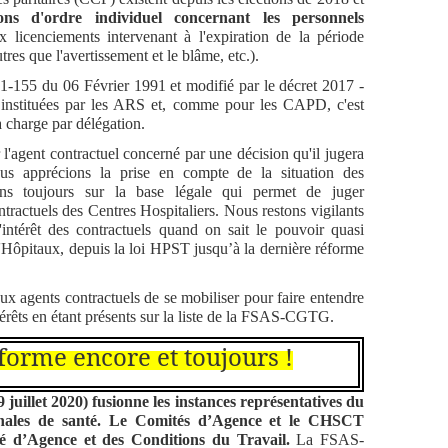
ions d'ordre individuel concernant les personnels
x licenciements intervenant à l'expiration de la période
tres que l'avertissement et le blâme, etc.).
5 du 06 Février 1991 et modifié par le décret 2017 -
 instituées par les ARS et, comme pour les CAPD, c'est
 charge par délégation.
ent contractuel concerné par une décision qu'il jugera
us apprécions la prise en compte de la situation des
ons toujours sur la base légale qui permet de juger
ntractuels des Centres Hospitaliers. Nous restons vigilants
'intérêt des contractuels quand on sait le pouvoir quasi
Hôpitaux, depuis la loi HPST jusqu’à la dernière réforme
gents contractuels de se mobiliser pour faire entendre
térêts en étant présents sur la liste de la FSAS-CGTG.
réforme encore et toujours !
juillet 2020) fusionne les instances représentatives du
onales de santé. Le Comités d’Agence et le CHSCT
té d’Agence et des Conditions du Travail.
La FSAS-