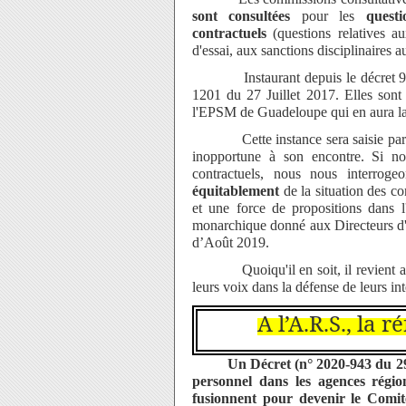
sont consultées
pour les
quest
contractuels
(questions relatives au
d'essai, aux sanctions disciplinaires au
Instaurant depuis le décret 91-15
1201 du 27 Juillet 2017. Elles sont
l'EPSM de Guadeloupe qui en aura la
Cette instance sera saisie par l'ag
inopportune à son encontre. Si no
contractuels, nous nous interroge
équitablement
de la situation des co
et une force de propositions dans l
monarchique donné aux Directeurs d'
d’Août 2019.
Quoiqu'il en soit, il revient aux a
leurs
voix dans la défense de leurs in
A l’A.R.S., la 
Un Décret (n° 2020-943 du 29 
personnel dans les agences régi
fusionnent pour devenir le Comi