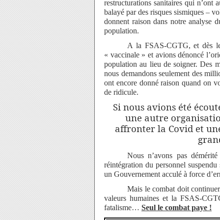
restructurations sanitaires qui n’on
balayé par des risques sismiques – v
donnent raison dans notre analyse d
population.
A la FSAS-CGTG, et dès le 
« vaccinale » et avions dénoncé l’orie
population au lieu de soigner. Des mi
nous demandons seulement des million
ont encore donné raison quand on voi
de ridicule.
Si nous avions été écouté
une autre organisatio
affronter la Covid et un
gran
Nous n’avons pas démérité 
réintégration du personnel suspendu 
un Gouvernement acculé à force d’erre
Mais le combat doit continuer
valeurs humaines et la FSAS-CGTG f
fatalisme…
Seul le combat paye !