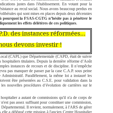
ndications justes dans l'établissement. En votant pour la
istance au recul social. Nous avons beaucoup perdus en
néolibérales qui sont mises en places depuis deux décennies
là pourquoi la FSAS-CGTG n’hésite pas à pénétrer le
uement les effets délétères de ces politiques
.
A.P.D. des instances réformées…
ous devons investir !
l (CAPL) que Départementale (CAPD, était de suivre
ts hospitaliers titulaires. Depuis la dernière réforme d’Août
mples instances de recours et de discipline. Il n’empêche
devra pas manquer de passer par la case C.A.P. sous peine
e Administratif. Parallèlement, la même loi a instauré les
oivent être présentées au C.S.E. pour validation dans la
 les nouvelles procédures d’évolution de carrières sur le
alier a autant de commissions qu'il n'a de corps de
 n'est pas assez suffisant pour constituer une commission,
au Départemental. Il revient, normalement, à l'ARS de gérer
elle a délégué cette mission à l'ancien Centre Hospitalier