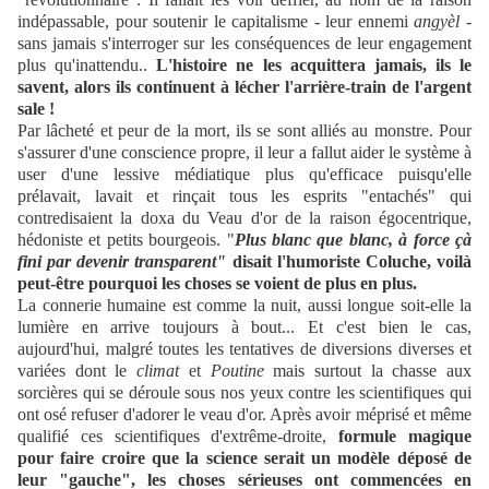
indépassable, pour soutenir le capitalisme - leur ennemi
angyèl
-
sans jamais s'interroger sur les conséquences de leur engagement
plus qu'inattendu..
L'histoire ne les acquittera jamais, ils le
savent, alors ils continuent à lécher l'arrière-train de l'argent
sale !
Par lâcheté et peur de la mort, ils se sont alliés au monstre. Pour
s'assurer d'une conscience propre, il leur a fallut aider le système à
user d'une lessive médiatique plus qu'efficace puisqu'elle
prélavait, lavait et rinçait tous les esprits "entachés" qui
contredisaient la doxa du Veau d'or de la raison égocentrique,
hédoniste et petits bourgeois. "
Plus blanc que blanc, à force çà
fini par devenir transparent"
disait l'humoriste Coluche, voilà
peut-être pourquoi les choses se voient de plus en plus.
La connerie humaine est comme la nuit, aussi longue soit-elle la
lumière en arrive toujours à bout... Et c'est bien le cas,
aujourd'hui, malgré toutes les tentatives de diversions diverses et
variées dont le
climat
et
Poutine
mais surtout la chasse aux
sorcières qui se déroule sous nos yeux contre les scientifiques qui
ont osé refuser d'adorer le veau d'or. Après avoir méprisé et même
qualifié ces scientifiques d'extrême-droite,
formule magique
pour faire croire que la science serait un modèle déposé de
leur "gauche", les choses sérieuses ont commencées en