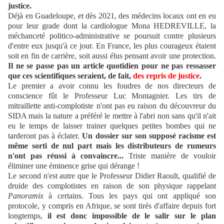
justice.
Déjà en Guadeloupe, et dès 2021, des médecins locaux ont en eu
pour leur grade dont la cardiologue Mona HEDREVILLE, la
méchanceté politico-administrative se poursuit contre plusieurs
d'entre eux jusqu'à ce jour. En France, les plus courageux étaient
soit en fin de carrière, soit aussi élus pensant avoir une protection.
Il ne se passe pas un article quotidien pour ne pas ressasser
que ces scientifiques seraient, de fait,
des repris de justice
.
Le premier a avoir connu les foudres de nos directeurs de
conscience fût le Professeur Luc Montagnier. Les tirs de
mitraillette anti-complotiste n'ont pas eu raison du découvreur du
SIDA mais la nature a préféré le mettre à l'abri non sans qu'il n'ait
eu le temps de laisser trainer quelques petites bombes qui ne
tarderont pas à éclater.
Un dossier sur son supposé racisme est
même sorti de nul part mais les distributeurs de rumeurs
n'ont pas réussi à convaincre...
Triste manière de vouloir
éliminer une éminence grise qui dérange !
Le second n'est autre que le Professeur Didier Raoult, qualifié de
druide des complotistes en raison de son physique rappelant
Panoramix
à certains. Tous les pays qui ont appliqué son
protocole, y compris en Afrique, se sont tirés d'affaire depuis fort
longtemps,
il est donc impossible de le salir sur le plan