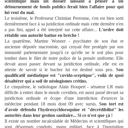
scientifique mais un dossier laissant à penser à un
détournement de fonds publics ferait bien l'affaire pour qui
lui veut du mal.
Le troisième, le Professeur Christian Perronne, s'en est bien sorti
dernièrement face à sa juridiction ordinale mais cette dernière n'en
a pas fini, appel a été interjeté sur cette affaire...
L'ordre doit
rétablir son autorité battue en brèche !
La quatrième, Martine Wonner - psychiatre de son état et
ancienne députée macroniste, qui croyait être protégée par son
immunité parlementaire jusqu'à ce qu'elle ne le soit plus pour
tomber dans le filet de notre police de la pensée uniforme. Elle
devait aussi passer devant sa juridiction ordinale, elle est en
attente de savoir si le bucher lui est destiné sous peu.
Son
qualificatif médiatique est "covido-sceptique", voilà de quoi
désaltérer qui a soif de néologismes crétins.
Le cinquième, le radiologue Alain Houpert - sénateur LR mais
difficile à entrer dans le moule covidien, est aussi passé devant sa
juridiction ordinale et écope d'une interdiction d'exercer la
médecine pendant 18 mois dont 09 avec sursis.
Son tort est
d'avoir défendu l'hydroxychloroquine et "décrédibilisé" les
autorités dans leur gestion sanitaire... Si ce n'est que çà !
Il existe un nombre incalculable de Médecins et scientifiques qui
sont désormais conduits, manu militari, face à l'inquisition