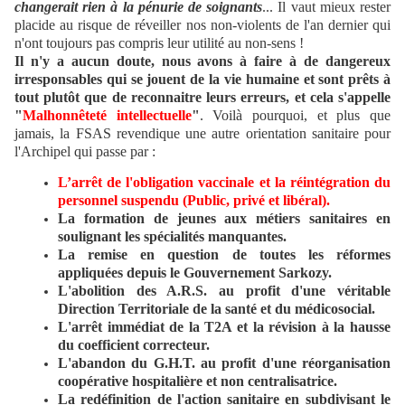
changerait rien à la pénurie de soignants
... Il vaut mieux rester
placide au risque de réveiller nos non-violents de l'an dernier qui
n'ont toujours pas compris leur utilité au non-sens !
Il n'y a aucun doute, nous avons à faire à de dangereux
irresponsables qui se jouent de la vie humaine et sont prêts à
tout plutôt que de reconnaitre leurs erreurs, et cela s'appelle
"
Malhonnêteté intellectuelle
"
. Voilà pourquoi, et plus que
jamais, la FSAS revendique une autre orientation sanitaire pour
l'Archipel qui passe par :
L’arrêt de l'obligation vaccinale et la réintégration du
personnel suspendu (Public, privé et libéral).
La formation de jeunes aux métiers sanitaires en
soulignant les spécialités manquantes.
La remise en question de toutes les réformes
appliquées depuis le Gouvernement Sarkozy.
L'abolition des A.R.S. au profit d'une véritable
Direction Territoriale de la santé et du médicosocial.
L'arrêt immédiat de la T2A et la révision à la hausse
du coefficient correcteur.
L'abandon du G.H.T. au profit d'une réorganisation
coopérative hospitalière et non centralisatrice.
La redéfinition de l'action sanitaire en subdivisant le