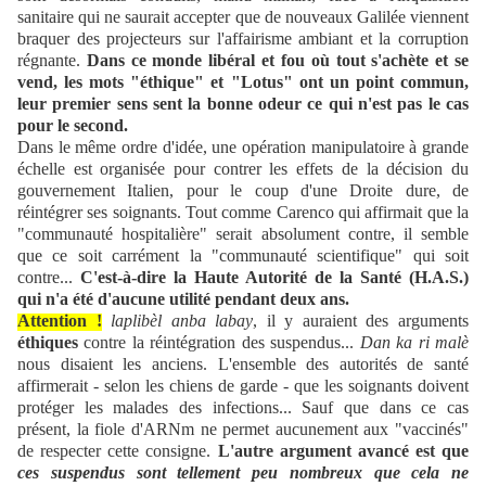
sanitaire qui ne saurait accepter que de nouveaux Galilée viennent
braquer des projecteurs sur l'affairisme ambiant et la corruption
régnante.
Dans ce monde libéral et fou où tout s'achète et se
vend, les mots "éthique" et "Lotus" ont un point commun,
leur premier sens sent la bonne odeur ce qui n'est pas le cas
pour le second.
Dans le même ordre d'idée, une opération manipulatoire à grande
échelle est organisée pour contrer les effets de la décision du
gouvernement Italien, pour le coup d'une Droite dure, de
réintégrer ses soignants. Tout comme Carenco qui affirmait que la
"communauté hospitalière" serait absolument contre, il semble
que ce soit carrément la "communauté scientifique" qui soit
contre...
C'est-à-dire la Haute Autorité de la Santé (H.A.S.)
qui n'a été d'aucune utilité pendant deux ans.
Attention !
laplibèl anba labay
, il y auraient des arguments
éthiques
contre la réintégration des suspendus...
Dan ka ri malè
nous disaient les anciens. L'ensemble des autorités de santé
affirmerait - selon les chiens de garde - que les soignants doivent
protéger les malades des infections... Sauf que dans ce cas
présent, la fiole d'ARNm ne permet aucunement aux "vaccinés"
de respecter cette consigne.
L'autre argument avancé est que
ces suspendus sont tellement peu nombreux que cela ne