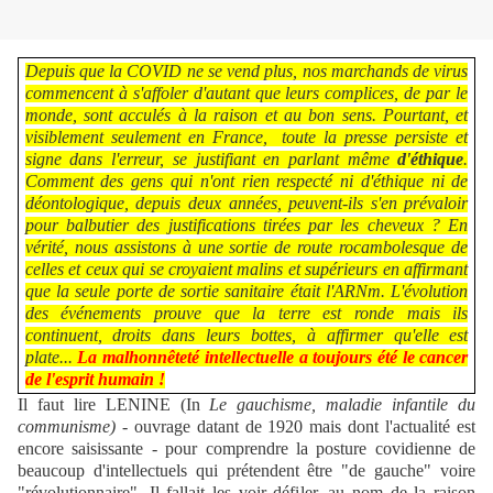
Depuis que la COVID ne se vend plus, nos marchands de virus
commencent à s'affoler d'autant que leurs complices, de par le
monde, sont acculés à la raison et au bon sens. Pourtant, et
visiblement seulement en France, toute la presse persiste et
signe dans l'erreur, se justifiant en parlant même
d'éthique
.
Comment des gens qui n'ont rien respecté ni d'éthique ni de
déontologique, depuis deux années, peuvent-ils s'en prévaloir
pour balbutier des justifications tirées par les cheveux ? En
vérité, nous assistons à une sortie de route rocambolesque de
celles et ceux qui se croyaient malins et supérieurs en affirmant
que la seule porte de sortie sanitaire était l'ARNm. L'évolution
des événements prouve que la terre est ronde mais ils
continuent, droits dans leurs bottes, à affirmer qu'elle est
plate...
La malhonnêteté intellectuelle a toujours été le cancer
de l'esprit humain
!
Il faut lire LENINE (In
Le gauchisme, maladie infantile du
communisme) -
ouvrage datant de 1920 mais dont l'actualité est
encore saisissante - pour comprendre la posture covidienne de
beaucoup d'intellectuels qui prétendent être "de gauche" voire
"révolutionnaire". Il fallait les voir défiler, au nom de la raison