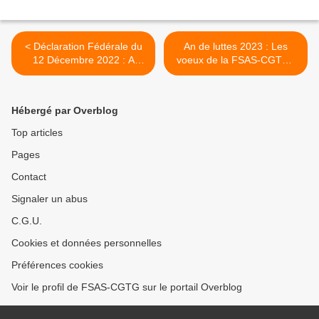
< Déclaration Fédérale du
An de luttes 2023 : Les
12 Décembre 2022 : A
voeux de la FSAS-CGTG !
PROPOS DES RESULTATS
>
AUX ELECTIONS
PROFESSIONNELLES
Hébergé par Overblog
2022 DANS LA FONCTION
PUBLIQUE HOSPITALIERE
Top articles
Pages
Contact
Signaler un abus
C.G.U.
Cookies et données personnelles
Préférences cookies
Voir le profil de FSAS-CGTG sur le portail Overblog