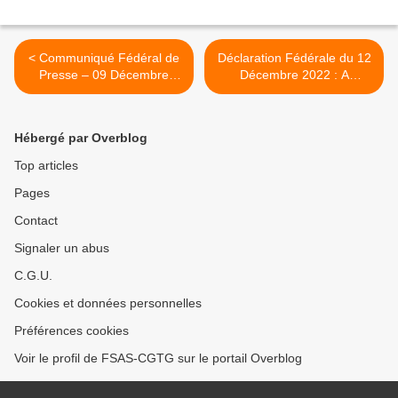
< Communiqué Fédéral de
Déclaration Fédérale du 12
Presse – 09 Décembre
Décembre 2022 : A
2022 : La FSAS-CGTG
PROPOS DES RESULTATS
AFFIRME SON SOUTIEN
AUX ELECTIONS
TOTAL AU CAMARADE
PROFESSIONNELLES
Hébergé par Overblog
DYVRANDE ET A Me
2022 DANS LA FONCTION
GELABALE
PUBLIQUE HOSPITALIERE
Top articles
>
Pages
Contact
Signaler un abus
C.G.U.
Cookies et données personnelles
Préférences cookies
Voir le profil de FSAS-CGTG sur le portail Overblog