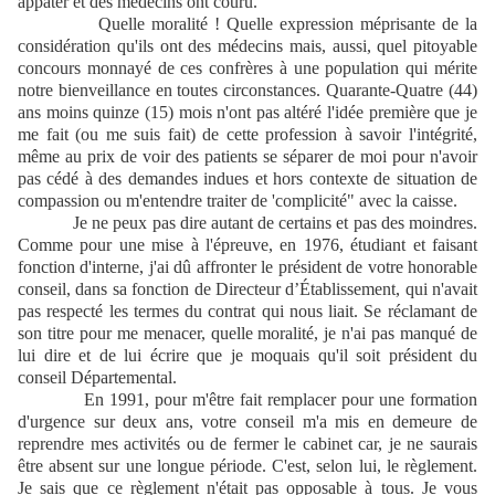
appâter et des médecins ont couru.
Quelle moralité ! Quelle expression méprisante de la
considération qu'ils ont des médecins mais, aussi, quel pitoyable
concours monnayé de ces confrères à une population qui mérite
notre bienveillance en toutes circonstances. Quarante-Quatre (44)
ans moins quinze (15) mois n'ont pas altéré l'idée première que je
me fait (ou me suis fait) de cette profession à savoir l'intégrité,
même au prix de voir des patients se séparer de moi pour n'avoir
pas cédé à des demandes indues et hors contexte de situation de
compassion ou m'entendre traiter de 'complicité" avec la caisse.
Je ne peux pas dire autant de certains et pas des moindres.
Comme pour une mise à l'épreuve, en 1976, étudiant et faisant
fonction d'interne, j'ai dû affronter le président de votre honorable
conseil, dans sa fonction de Directeur d’Établissement, qui n'avait
pas respecté les termes du contrat qui nous liait. Se réclamant de
son titre pour me menacer, quelle moralité, je n'ai pas manqué de
lui dire et de lui écrire que je moquais qu'il soit président du
conseil Départemental.
En 1991, pour m'être fait remplacer pour une formation
d'urgence sur deux ans, votre conseil m'a mis en demeure de
reprendre mes activités ou de fermer le cabinet car, je ne saurais
être absent sur une longue période. C'est, selon lui, le règlement.
Je sais que ce règlement n'était pas opposable à tous. Je vous