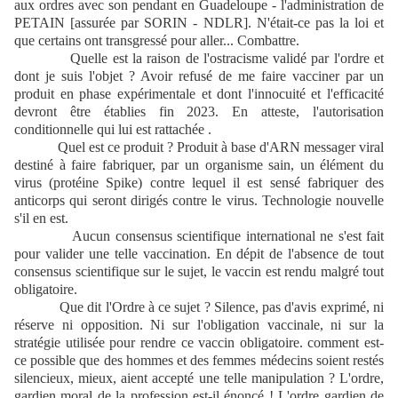
aux ordres avec son pendant en Guadeloupe - l'administration de
PETAIN [assurée par SORIN - NDLR]. N'était-ce pas la loi et
que certains ont transgressé pour aller... Combattre.
Quelle est la raison de l'ostracisme validé par l'ordre et
dont je suis l'objet ? Avoir refusé de me faire vacciner par un
produit en phase expérimentale et dont l'innocuité et l'efficacité
devront être établies fin 2023. En atteste, l'autorisation
conditionnelle qui lui est rattachée .
Quel est ce produit ? Produit à base d'ARN messager viral
destiné à faire fabriquer, par un organisme sain, un élément du
virus (protéine Spike) contre lequel il est sensé fabriquer des
anticorps qui seront dirigés contre le virus. Technologie nouvelle
s'il en est.
Aucun consensus scientifique international ne s'est fait
pour valider une telle vaccination. En dépit de l'absence de tout
consensus scientifique sur le sujet, le vaccin est rendu malgré tout
obligatoire.
Que dit l'Ordre à ce sujet ? Silence, pas d'avis exprimé, ni
réserve ni opposition. Ni sur l'obligation vaccinale, ni sur la
stratégie utilisée pour rendre ce vaccin obligatoire. comment est-
ce possible que des hommes et des femmes médecins soient restés
silencieux, mieux, aient accepté une telle manipulation ? L'ordre,
gardien moral de la profession est-il énoncé ! L'ordre gardien de