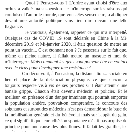
Quoi ? Pensez-vous ? L'ordre ayant choisi d'être aux
ordres a validé ma suspension. Je m'interroge sur les raisons qui
conduisent l'autorité morale, que vous êtes sensée être, à abdiquer
devant une autorité politique sans rien dire devant une telle
flagrance.
Je voudrais, également, rappeler ce qui m'a interpellé.
Quelques cas de COVID 19 sont déclarés en Chine à la Mi-
décembre 2019 et Mi-janvier 2020, il était question de mettre au
point un vaccin... C'est étonnant non ? Je passerais sur le fait que,
même en pleine nature, il fallait mettre un masque et moi de
m'interroger :
Mais comment les gens vont pouvoir être en contact
avec le virus pour développer une résistance
?
On découvrait, à l'occasion, la distanciation... sociale en
lieu et place de la distanciation physique, ce que chacun a
toujours respecté vis-à-vis de ses proches si il était atteint d'une
banale grippe. Chacun était devenu médecin et policier. Et le
meilleur, en présence d'un danger imminent qui pourrait emporter
la population entière, pouvait-on comprendre, le concours des
soignants et surtout des médecins n'est pas demandé sur la base de
la mobilisation générale et du bénévolat mais sur l'appât du gain,
ce qui signifiait que leur adhésion spontanée n'était pas acquise de
principe pour une cause des plus floues. Il fallait les gratifier, les