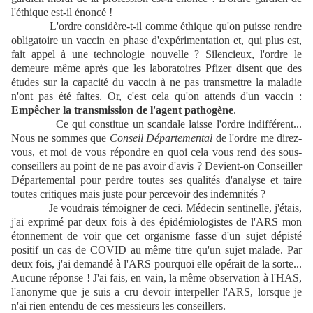
l'éthique est-il énoncé !
L'ordre considère-t-il comme éthique qu'on puisse rendre
obligatoire un vaccin en phase d'expérimentation et, qui plus est,
fait appel à une technologie nouvelle ? Silencieux, l'ordre le
demeure même après que les laboratoires Pfizer disent que des
études sur la capacité du vaccin à ne pas transmettre la maladie
n'ont pas été faites. Or, c'est cela qu'on attends d'un vaccin :
Empêcher la transmission de l'agent pathogène
.
Ce qui constitue un scandale laisse l'ordre indifférent...
Nous ne sommes que
Conseil Départemental
de l'ordre me direz-
vous, et moi de vous répondre en quoi cela vous rend des sous-
conseillers au point de ne pas avoir d'avis ? Devient-on Conseiller
Départemental pour perdre toutes ses qualités d'analyse et taire
toutes critiques mais juste pour percevoir des indemnités ?
Je voudrais témoigner de ceci. Médecin sentinelle, j'étais,
j'ai exprimé par deux fois à des épidémiologistes de l'ARS mon
étonnement de voir que cet organisme fasse d'un sujet dépisté
positif un cas de COVID au même titre qu'un sujet malade. Par
deux fois, j'ai demandé à l'ARS pourquoi elle opérait de la sorte...
Aucune réponse ! J'ai fais, en vain, la même observation à l'HAS,
l'anonyme que je suis a cru devoir interpeller l'ARS, lorsque je
n'ai rien entendu de ces messieurs les conseillers.