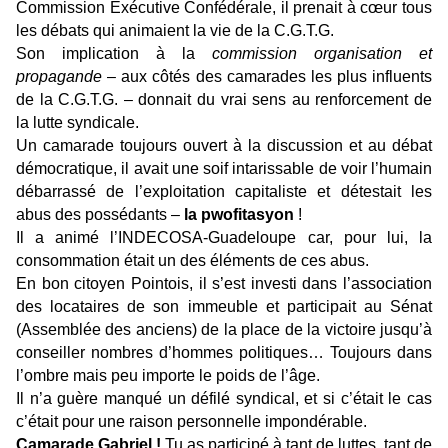
Commission Exécutive Confédérale, il prenait à cœur tous
les débats qui animaient la vie de la C.G.T.G.
Son implication à la
commission organisation et
propagande
– aux côtés des camarades les plus influents
de la C.G.T.G. – donnait du vrai sens au renforcement de
la lutte syndicale.
Un camarade toujours ouvert à la discussion et au débat
démocratique, il avait une soif intarissable de voir l’humain
débarrassé de l’exploitation capitaliste et détestait les
abus des possédants –
la pwofitasyon
!
Il a animé l’INDECOSA-Guadeloupe car, pour lui, la
consommation était un des éléments de ces abus.
En bon citoyen Pointois, il s’est investi dans l’association
des locataires de son immeuble et participait au Sénat
(Assemblée des anciens) de la place de la victoire jusqu’à
conseiller nombres d’hommes politiques… Toujours dans
l’ombre mais peu importe le poids de l’âge.
Il n’a guère manqué un défilé syndical, et si c’était le cas
c’était pour une raison personnelle impondérable.
Camarade Gabriel !
Tu as participé à tant de luttes, tant de