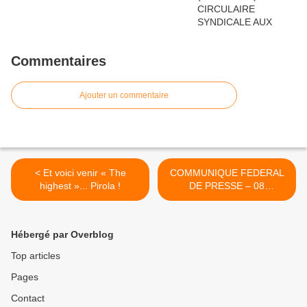
Commentaires
Ajouter un commentaire
< Et voici venir « The
COMMUNIQUE FEDERAL
highest »... Pirola !
DE PRESSE – 08
Septembre 2023 : Banque
des Caraïbes... Quand la
finance internationale n’a
Hébergé par Overblog
cure ni des clients ni des
travailleurs ! >
Top articles
Pages
Contact