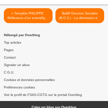
< Tempête PHILIPPE :
Baillif Oeuvres Sociales
Réflexions d'un scientifique
(B.O.S.) : La démission des
de terrain !
élus FSAS-CGTG au
C.S.E… Poukisa ? >
Hébergé par Overblog
Top articles
Pages
Contact
Signaler un abus
C.G.U.
Cookies et données personnelles
Préférences cookies
Voir le profil de FSAS-CGTG sur le portail Overblog
Créer un blog sur Overblog