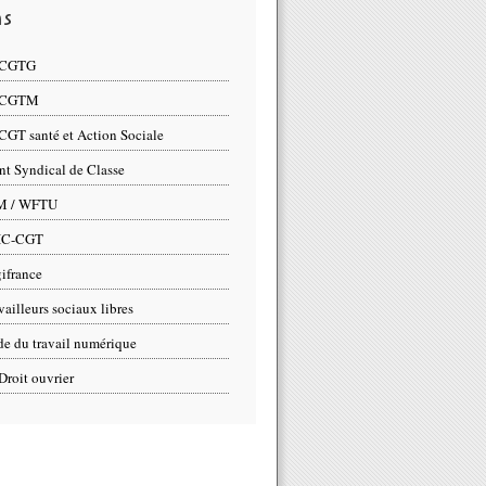
ns
 CGTG
 CGTM
CGT santé et Action Sociale
nt Syndical de Classe
M / WFTU
IC-CGT
ifrance
vailleurs sociaux libres
e du travail numérique
Droit ouvrier