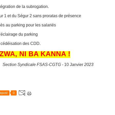
tégration de la subrogation.
r 1 et du Ségur 2 sans proratas de présence
cès au parking pour les salariés
’
éclairage du parking
 cédéisation des CDD.
 ZWA, NI BA KANNA !
Section Syndicale FSAS-CGTG -
10 Janvier
2023
epost
0