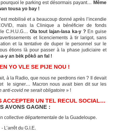
ilà pourquoi le parking est désormais payant…
Même
wan tousa yo bay !
’est mobilisé et a beaucoup donné après l’incendie
COVID, mais la Clinique a bénéficier de fonds
er le C.H.U.G…
Ola tout lajan-lasa ka-y ?
En guise
vertissements et licenciements à tir larigot, sans
tion et la tentative de duper le personnel sur le
étions là pour passer à la phase judiciaire et
a-y an bèk pôkô an fal !
EN YO VLE SE PIJE NOU !
t, à la Radio, que nous ne perdrons rien ? Il devait
 et le signer… Macron nous avait bien dit sur les
 anti-covid ne serait obligatoire
»
!
S ACCEPTER UN TEL RECUL SOCIAL…
S AVONS GAGNE :
on collective départementale de la Guadeloupe.
- L’arrêt du G.I.E.