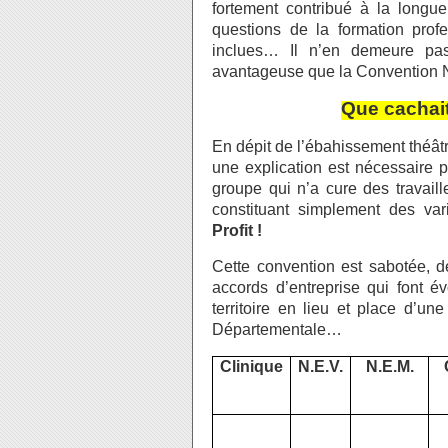
fortement contribué à la longue
questions de la formation prof
inclues… Il n’en demeure pa
avantageuse que la Convention N
Que cachait
En dépit de l’ébahissement théâtr
une explication est nécessaire 
groupe qui n’a cure des travail
constituant simplement des var
Profit !
Cette convention est sabotée, 
accords d’entreprise qui font év
territoire en lieu et place d’u
Départementale…
Clinique
N.E.V.
N.E.M.