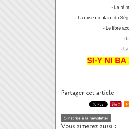
-
La réin
-
⁠La
mise en place du Ségu
- Le
libre ac
- L
-
La
SI-Y NI BA
Partager cet article
R
S'inscrire à la newsletter
Vous aimerez aussi :