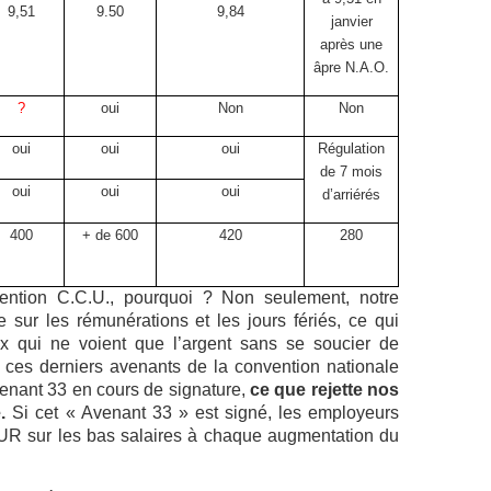
9,51
9.50
9,84
janvier
après une
âpre N.A.O.
?
oui
Non
Non
oui
oui
oui
Régulation
de 7 mois
oui
oui
oui
d’arriérés
400
+ de 600
420
280
vention C.C.U., pourquoi ? Non seulement, notre
 sur les rémunérations et les jours fériés, ce qui
x qui ne voient que l’argent sans se soucier de
e ces derniers avenants de la convention nationale
venant 33 en cours de signature,
ce que rejette nos
.
Si cet « Avenant 33 » est signé, les employeurs
ÉGUR sur les bas salaires à chaque augmentation du