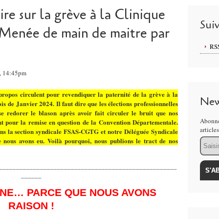
ire sur la grève à la Clinique
Sui
 Menée de main de maitre par
RS
4, 14:45pm
 propos circulent pour revendiquer la paternité de la grève à la
New
 de Janvier 2024. Il faut dire que les élections professionnelles
e redorer le blason après avoir fait circuler le bruit que nos
Abonne
nt pour la remise en question de la Convention Départementale.
article
 sans la section syndicale FSAS-CGTG et notre Déléguée Syndicale
e nous avons eu. Voilà pourquoi, nous publions le tract de nos
Email
____________________________________________________
______
NE… PARCE QUE NOUS AVONS
RAISON !