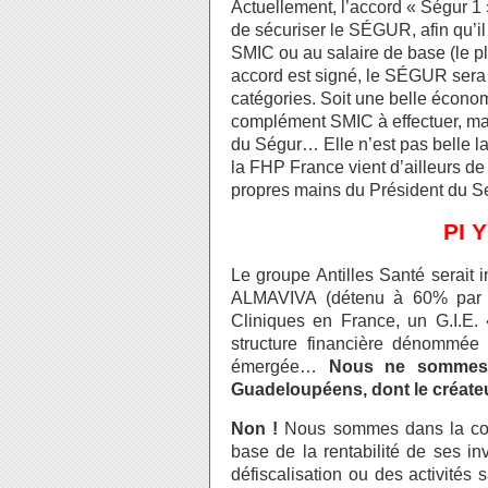
Actuellement, l’accord « Ségur 1
de sécuriser le SÉGUR, afin qu’il 
SMIC ou au salaire de base (le pl
accord est signé, le SÉGUR sera a
catégories. Soit une belle écono
complément SMIC à effectuer, mai
du Ségur… Elle n’est pas belle l
la FHP France vient d’ailleurs de
propres mains du Président du S
PI Y
Le groupe Antilles Santé serait 
ALMAVIVA (détenu à 60% par un
Cliniques en France, un G.I.E
structure financière dénommée 
émergée…
Nous ne sommes 
Guadeloupéens, dont le créate
Non !
Nous sommes dans la cour
base de la rentabilité de ses in
défiscalisation ou des activités 