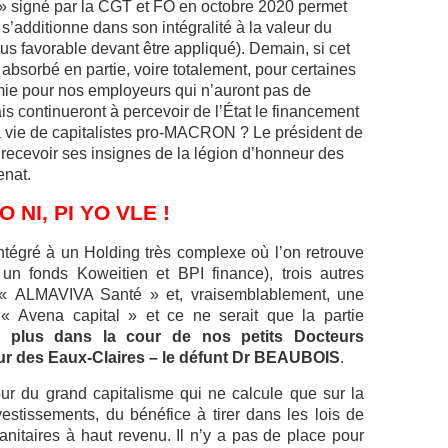
 » signé par la CGT et FO en octobre 2020 permet
s’additionne dans son intégralité à la valeur du
us favorable devant être appliqué). Demain, si cet
bsorbé en partie, voire totalement, pour certaines
mie pour nos employeurs qui n’auront pas de
s continueront à percevoir de l’État le financement
a vie de capitalistes pro-MACRON ? Le président de
 recevoir ses insignes de la légion d’honneur des
enat.
O NI, PI YO VLE !
intégré à un Holding très complexe où l’on retrouve
 fonds Koweitien et BPI finance), trois autres
. « ALMAVIVA Santé » et, vraisemblablement, une
« Avena capital » et ce ne serait que la partie
plus dans la cour de nos petits Docteurs
ur des Eaux-Claires – le défunt Dr BEAUBOIS
.
 du grand capitalisme qui ne calcule que sur la
vestissements, du bénéfice à tirer dans les lois de
sanitaires à haut revenu. Il n’y a pas de place pour