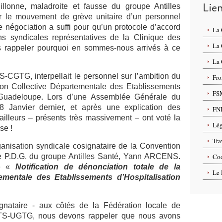
Lie
llonne, maladroite et fausse du groupe Antilles
er le mouvement de grève unitaire d’un personnel
 négociation a suffi pour qu’un protocole d’accord
La
ns syndicales représentatives de la Clinique des
La
s rappeler pourquoi en sommes-nous arrivés à ce
La 
-CGTG, interpellait le personnel sur l’ambition du
Fro
on Collective Départementale des Etablissements
FS
a Guadeloupe. Lors d’une Assemblée Générale du
8 Janvier dernier, et après une explication des
FN
vailleurs – présents très massivement – ont voté la
Lég
se !
Tra
ganisation syndicale cosignataire de la Convention
le P.D.G. du groupe Antilles Santé, Yann ARCENS.
Cod
ne «
Notification de dénonciation totale de la
Le 
ementale des Etablissements d’Hospitalisation
ignataire - aux côtés de la Fédération locale de
 l’UTS-UGTG, nous devons rappeler que nous avons