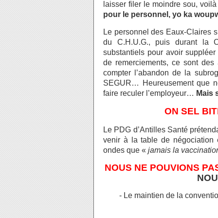
laisser filer le moindre sou, vo
pour le personnel, yo ka woup
Le personnel des Eaux-Claires s
du C.H.U.G., puis durant la 
substantiels pour avoir supplé
de remerciements, ce sont des a
compter l’abandon de la subroga
SEGUR… Heureusement que nous 
faire reculer l’employeur…
Mais s
ON SEL BIT
Le PDG d’Antilles Santé prétendai
venir à la table de négociation
ondes que «
jamais la vaccination
NOUS NE POUVIONS PA
NOU
- Le maintien de la conventi