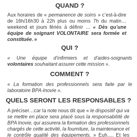
QUAND ?
Aux horaires de «
permanence de soins
» c’est-à-dire
de 16h/16h30 à 22h plus ou moins 7h du matin…
weekend et jours fériés à définir …
« Dès qu’une
équipe de soignant VOLONTAIRE sera formée et
constituée
. »
QUI ?
« Une équipe d'infirmiers et d'aides-soignants
volontaires
souhaitant assurer cette mission »
.
COMMENT ?
«
La formation des professionnels sera faite par le
laboratoire BPA
-
lnovie ».
QUELS SERONT LES RESPONSABLES ?
A préciser…car la note nous dit que «
le dispositif qui va
se mettre en place sera placé sous la responsabilité de
BPA lnovie, qui assurera la formation des professionnels
chargés de cette activité, la fourniture, la maintenance et
le contrôle qualité des équipements
. » Euh…. Et les