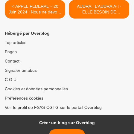
< APPEL FEDERAL – 20
AUDRA : L’AUDRA A-T-
Juin 2024 : Nous ne devons
ELLE BESOIN DE
pas jouer avec le feu…
SEANCES DE DIALYSE OU
Choisissons notre camp ! !
D’UNE BONNE GREFFE ?
>
Hébergé par Overblog
Top articles
Pages
Contact
Signaler un abus
C.G.U.
Cookies et données personnelles
Préférences cookies
Voir le profil de FSAS-CGTG sur le portail Overblog
Créer un blog sur Overblog