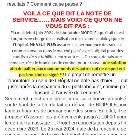
résultats ? Comment ça se passe ?
VOILA CE QUE DIT LA NOTE DE
SERVICE…… MAIS VOICI CE QU’ON NE
VOUS DIT PAS :
Fin mai début juin 2024, le laboratoire BIOPOLE, qui était et est
toujours en charge de la réalisation des examens biologique de
l’hôpital,
NE VEUT PLUS
assurer « la permanence des soins »
comme convenu dans le marché passé avec l’hôpital pour des
motifs «
de rentabilité
» entre autres…. Du coup, depuis une
semaine, c’est le branlebas de combat pour trouver
une solution
afin de pallier aux manquements des autres qui ne respectent
Le projet de remettre un
pas leur contrat signé !!!
laboratoire au sein de l’Hôpital ne date pas d’hier… Tout
juste après la disparition du « petit labo » et, comme par
hasard, à l’arrivée de certains !
Seulement, c’est un « projet » qui se retrouve propulsé
sur le haut de la file du fait du départ de BIOPOLE aux
fameux horaires de permanence des soins. En effet, il se
propose d’assurer les prélèvements jusqu’à 16h00 pour
le dernier ramassage…. Projet en concertation depuis fin
décembre 2023. Le 25 mai 2024, date de la rencontre de
certains acteurs de la vie de l’hôpital (direction, direction