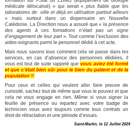
formation sur I-Stat ou EBMD (équipement de biologie
médicale délocalisé) » qui serait «
plus fiable que les
laboratoires de ville et déjà en utilisation partout ailleurs
» mais surtout dans un dispensaire en Nouvelle
Calédonie. La Direction nous a assuré que «
la présence
des agents à ces formations n’était pas un signe
d’engagement de leur part
». Tout comme l’exclusion des
aides-soignants parmi le personnel dédié à cet acte.
Mais nous savons tous comment cela se passe dans les
services, en cas d’absence des personnes dédiées, il
vous est tout de suite rappelé que
vous aviez été formé
et que c’était bien sûr pour le bien du patient et de la
population
!!!
Pour ceux et celles qui veulent aller faire preuve de
curiosité, sachez tout de même que vous le pouvez et que
cela ne vous engage en rien. Même si vous signer la
feuille de présence ou repartez avec votre badge de
technicien vous avez toujours comme tous contrats un
droit de rétractation et une période d’essais.
Saint-Martin, le 12 Juillet 2024