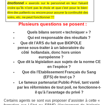
émotionnel »
exercés sur le personnel en leur faisant
croire qu’ils n’ont pas le choix et que c’est pour le bien-
être des patients ou encore pour assurer la continuité des
soins, etc. ne peut fonctionner !!!
Plusieurs questions se posent :
Quels bilans seront
«
techniquer » ?
Qui est responsable des résultats ?
Que dit l’ARS du fait que BIOPOLE
pense sous-traiter à un laboratoire du
côté hollandais, donc hors union
européenne ?
Que dit la législation aux sujets de la norme CE
en l’espèce ?
Que dis l’Etablissement Français du Sang
(EFS) de tout ça ?
Le fameux partenariat Public-Privé, tant vanté
par les réformistes de tout poil, ne fonctionne-t-
il qu’à l’avantage du privé ?
Certains agents se sont vus proposer d’assister à cette «