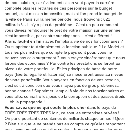
de manipulation, car évidement si l’on veut payer la carrière
complète plus les retraites de ces personnes sur le budget
annuel, c’est mission impossible, mais si l’on prend le budget de
la ville de Paris sur la même période, nous trouvons : 621
milliards !
…
Il n’y a plus de problème ! C’est un peu comme si
vous deviez rembourser le prêt de votre maison sur une année,
c’est impossible, par contre sur vingt ans… c’est différent !
Alors, faut-il en finir
avec l’emploi à vie de nos fonctionnaires ?
Ou supprimer tout simplement la fonction publique ? Le Medef et
tous les plus riches que compte le pays sont pour, vous ne
trouvez pas cela surprenant ? Vous croyez sincèrement que nous
ferons des économies ? Par contre les prestations se feront au
niveau de votre portefeuille. Et les principes de base de notre
pays (liberté, égalité et fraternité) se mesureront aussi au niveau
de votre portefeuille. Vous payerez en fonction de vos besoins,
c’est sûr, à condition que vous n’ayez pas de gros problèmes…
bonne chance ! Supprimer l’emploi à vie de nos fonctionnaires et
vous allez connaitre les joies de la corruption et des passes droits
… Ah la propagande !
Vous savez que ce qui coute le plus cher
dans le pays de
TRÈS TRÈS TRÈS TRÈS loin, ce sont les entreprises privées !
On parle pourtant de
centaines de milliards chaque année ! Quoi
? Bien sur que je ne prends pas en compte ce qu’elles rapportent
mais uniquement ce qu’elles coutent. Ben oui, pourquoi ferais je