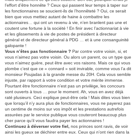
l’effort d’être honnête ? Ceux qui passent leur temps à taper sur
les fonctionnaires se soucient-ils de l’honnêteté ? Oui, ce serait
bien que vous mettiez autant de haine à combattre les
actionnaires… qui ont un revenu à vie, n’en branlent pas une et
coutent une fortune à la société ! En finir avec l’actionnariat à vie
et les glissements à vie de postes de président à directeur
général et de directeur général à PDG … et à une consanguinité
galopante !
Vous n’êtes pas fonctionnaire ?
Par contre votre voisin, si, et
vous n’aimez pas votre voisin. Ou alors un parent, ou un type que
vous n’aimez guère, peut être avec vos raisons. Mais ce qui vous
plombe c’est que ce « connard » soit invirable, comme vous l’a dit
monsieur Poujadas à la grande messe du 20H. Cela vous semble
injuste, par rapport à votre condition et votre mérite immense.
Pourtant être fonctionnaire n’est pas un privilège, les concours
sont ouverts à tous … pour le moment. Ah, vous en avez déjà
raté plusieurs. Ceci explique peut-être cela ! Mais dites vous bien
que lorsqu’il n’y aura plus de fonctionnaires, vous ne payerez pas
un centime de moins sur vos impôt et les prestations autrefois
assurées par le service publique vous couteront beaucoup plus
cher parce qu’il vous faudra payer les actionnaires !
Continuez à déverser votre fiel,
nos princes sont ravis, de voir
ainsi les gueux se déchirer entre eux. Ceux qui n’ont rien dans la