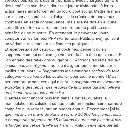
services publics vers des entreprises privées chargées de faire
des bénéfices afin de distribuer de juteux dividendes à leurs
actionnaires aura forcement un lourd coût social. Mettre la main
sur les services publics est l’objectif, la création de nouveaux
chômeurs en est la conséquence, mais elle ne doit en aucune
sorte être un frein à la recherche effrénée du profit au seul
bénéfice d’une minorité. En attendant ils peuvent toujours
compter sur les fameux PPP (Partenariat-Public-privé), qui sont
un véritable rackette sur les finances publiques !
Et nombreux
sont ceux qui, endoctrinés, pensent qu’en
supprimant ce qui est bien, ça va faire du bien à ce qui va mal. Et
l’on entend des réflexions du genre : «
Alignons les retraites sur
le plus mauvais régime
» au lieu d’aligner tout le monde sur le
meilleur, ou alors : «
Supprimons les avantages sociaux de telle
catégorie
», au lieu de les souhaiter pour tout le monde ! Mais
peu nombreux sont ceux qui disent : «
supprimons les avantages
exorbitants des repus, des requins de la finance qui s’empiffrent
en faisant travailler les autres !!
»
D’autres
vont encore plus loin dans la bêtise, ou alors la
manipulation, ils calculent ce que coute un fonctionnaire, carrière
complète plus retraite, sur un budget annuel. Récemment j’ai lu
que : «
L’ancien maire de Paris a recruté 10 000 fonctionnaires, il
a engagé une dépense de 35 milliards d’euros soit plus de 4 fois
le budget annuel de la ville de Paris ».
Voila un exemple parfait