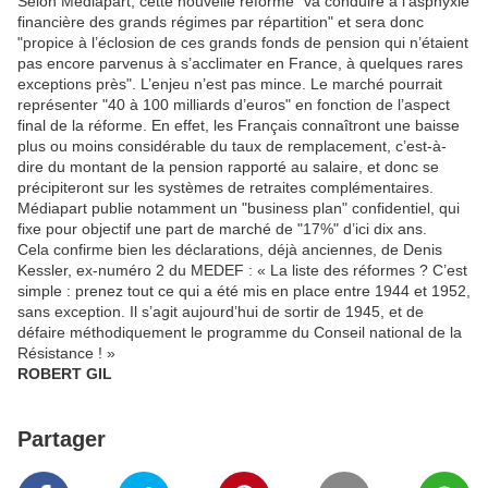
Selon Médiapart, cette nouvelle réforme "va conduire à l’asphyxie
financière des grands régimes par répartition" et sera donc
"propice à l’éclosion de ces grands fonds de pension qui n’étaient
pas encore parvenus à s’acclimater en France, à quelques rares
exceptions près". L’enjeu n’est pas mince. Le marché pourrait
représenter "40 à 100 milliards d’euros" en fonction de l’aspect
final de la réforme. En effet, les Français connaîtront une baisse
plus ou moins considérable du taux de remplacement, c’est-à-
dire du montant de la pension rapporté au salaire, et donc se
précipiteront sur les systèmes de retraites complémentaires.
Médiapart publie notamment un "business plan" confidentiel, qui
fixe pour objectif une part de marché de "17%" d’ici dix ans.
Cela confirme bien les déclarations, déjà anciennes, de Denis
Kessler, ex-numéro 2 du MEDEF : « La liste des réformes ? C’est
simple : prenez tout ce qui a été mis en place entre 1944 et 1952,
sans exception. Il s’agit aujourd’hui de sortir de 1945, et de
défaire méthodiquement le programme du Conseil national de la
Résistance ! »
ROBERT GIL
Partager