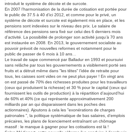
introduit le système de décote et de surcote.
En 2007 l’harmonisation de la durée de cotisation est portée pour
le public de 37.5 à 40 d’ici 2012, et comme pour le privé, un
système de décote et surcote est également mis en place, et les
pensions sont indexées sur le niveau des prix. Le salaire de
référence des pensions sera fixé sur celui des 6 derniers mois
d’activité. La possibilité de prolonger son activité jusqu’à 70 ans
est instaurée en 2008. En 2013, le gouvernement socialiste au
pouvoir prévoit de nouvelles reformes et notamment pour le
public de passer de 6 mois à 10 ans…
Le travail de sape commencé par Balladur en 1993 et poursuivi
sans relâche par tous les gouvernements a visiblement porté ses
fruits et a détruit même dans "les têtes" l’idée de retraite pour
tous, les caisses sont vides on ne peut plus payer ! En vingt ans
on est passé de 70% des richesses produites pour les travailleurs
(ceux qui produisent la richesse) et 30 % pour le capital (ceux qui
fournissent les outils de production) à la répartition d’aujourd’hui
de 60% et 40% (ce qui représente approximativement 200
milliards par an qui disparaissent dans les poches des
actionnaires). Ajoutons à cela les "exonérations de charges
patronales ", la politique systématique de bas salaires, d’emplois
précaires, les plans de licenciement entraînant un chômage
massif : le manque à gagner pour les cotisations est là !