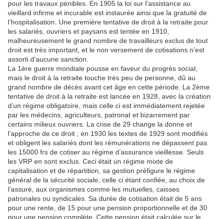
pour les travaux pénibles. En 1905 la loi sur l’assistance au
vieillard infirme et incurable est instaurée ainsi que la gratuité de
l’hospitalisation. Une première tentative de droit à la retraite pour
les salariés, ouvriers et paysans est tentée en 1910,
malheureusement le grand nombre de travailleurs exclus de tout
droit est très important, et le non versement de cotisations n’est
assorti d’aucune sanction.
La 1ère guerre mondiale pousse en faveur du progrès social,
mais le droit à la retraite touche très peu de personne, dû au
grand nombre de décès avant cet âge en cette période. La 2ème
tentative de droit à la retraite est lancée en 1928, avec la création
d’un régime obligatoire, mais celle ci est immédiatement rejetée
par les médecins, agriculteurs, patronat et bizarrement par
certains milieux ouvriers. La crise de 29 change la donne et
l’approche de ce droit ; en 1930 les textes de 1929 sont modifiés
et obligent les salariés dont les rémunérations ne dépassent pas
les 15000 frs de cotiser au régime d’assurance vieillesse. Seuls
les VRP en sont exclus. Ceci était un régime mixte de
capitalisation et de répartition, sa gestion préfigure le régime
général de la sécurité sociale, celle ci étant confiée, au choix de
l’assuré, aux organismes comme les mutuelles, caisses
patronales ou syndicales. Sa durée de cotisation était de 5 ans
pour une rente, de 15 pour une pension proportionnelle et de 30
pour une pension complète. Cette pension était calculée sur le