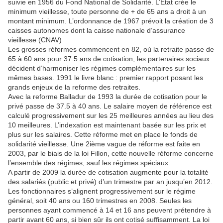
suivie en 1956 du Fond National de Solidarité. L’État crée le
minimum vieillesse, toute personne de + de 65 ans a droit à un
montant minimum. L’ordonnance de 1967 prévoit la création de 3
caisses autonomes dont la caisse nationale d’assurance
vieillesse (CNAV)
Les grosses réformes commencent en 82, où la retraite passe de
65 à 60 ans pour 37.5 ans de cotisation, les partenaires sociaux
décident d’harmoniser les régimes complémentaires sur les
mêmes bases. 1991 le livre blanc : premier rapport posant les
grands enjeux de la reforme des retraites.
Avec la reforme Balladur de 1993 la durée de cotisation pour le
privé passe de 37.5 à 40 ans. Le salaire moyen de référence est
calculé progressivement sur les 25 meilleures années au lieu des
10 meilleures. L’indexation est maintenant basée sur les prix et
plus sur les salaires. Cette réforme met en place le fonds de
solidarité vieillesse. Une 2ième vague de réforme est faite en
2003, par le biais de la loi Fillon, cette nouvelle réforme concerne
l’ensemble des régimes, sauf les régimes spéciaux.
A partir de 2009 la durée de cotisation augmente pour la totalité
des salariés (public et privé) d’un trimestre par an jusqu’en 2012.
Les fonctionnaires s’alignent progressivement sur le régime
général, soit 40 ans ou 160 trimestres en 2008. Seules les
personnes ayant commencé à 14 et 16 ans peuvent prétendre à
partir avant 60 ans, si bien sûr ils ont cotisé suffisamment. La loi