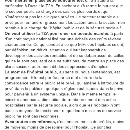
Pour mettre en place cette concurrence,
on a instauré la
tarification à l’acte : le T2A. En sachant qu’à terme le but est que
le secteur public se charge des cas les plus lourds et qui
n’intéressent pas les cliniques privées. Le secteur rentable au
privé pour rémunérer grassement les actionnaires, le secteur non
rentable à la charge de l’hôpital public et de la sécurité sociale !
On veut utiliser la T2A pour créer un pseudo marché,
à partir
d’un coût moyen national fixé par une échelle des coûts révisée
chaque année. Ce qui conduit à ce que 50% des hôpitaux soient,
par définition, en déficit, situation qui leur imposerait de
développer des activités rentables et de se débarrasser de celles
qui ne le sont pas, et si cela ne suffit pas, de mettre en place des
plans sociaux, autrement dit des suppressions d’emplois.
La mort de l’hôpital public,
au sens où nous l’entendons, est
programmée. Elle est portée par ce mot d’ordre de la
convergence entre le public et le privé, qui amène à introduire du
privé dans le public et quelques règles «publiques» dans le privé
pour parvenir à un système unique. Dans le même temps, le
ministre annonce la diminution du remboursement des actes
hospitaliers par la sécurité sociale, alors que les hôpitaux n’ont
pas les moyens de fonctionner et que leurs missions de service
public ne sont pas reconnues.
Avec toutes ces réformes,
c’est encore moins de crédits, moins
de moyens, moins de personnel pour l’hôpital. Ce sont les