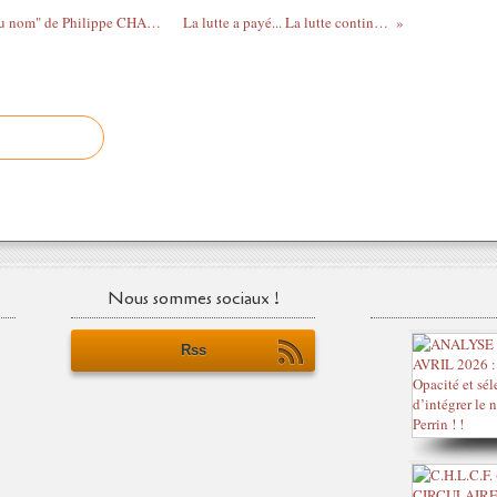
Nous avons lu pour vous : "La blessure du nom" de Philippe CHANSON
La lutte a payé... La lutte continue !
Nous sommes sociaux !
Rss