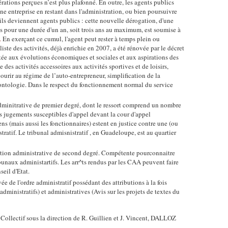
rations perçues n’est plus plafonné. En outre, les agents publics
e entreprise en restant dans l'administration, ou bien poursuivre
'ils deviennent agents publics : cette nouvelle dérogation, d'une
s pour une durée d'un an, soit trois ans au maximum, est soumise à
.
En exerçant ce cumul, l'agent peut rester à temps plein ou
iste des activités, déjà enrichie en 2007, a été rénovée par le décret
ée aux évolutions économiques et sociales et aux aspirations des
e des activités accessoires aux activités sportives et de loisirs,
ourir au régime de l’auto-entrepreneur, simplification de la
ntologie. Dans le respect du fonctionnement normal du service
adminitrative de premier degré, dont le ressort comprend un nombre
s jugements susceptibles d'appel devant la cour d'appel
ens (mais aussi les fonctionnaires) estent en justice contre une (ou
tratif. Le tribunal admisnistratif , en Guadeloupe, est au quartier
iction administrative de second degré. Compétente pourconnaitre
bunaux administartifs. Les arr^ts rendus par les CAA peuvent faire
seil d'Etat.
vée de l'ordre administratif possédant des attributions à la fois
administratifs) et administratives (Avis sur les projets de textes du
 Collectif sous la direction de R. Guillien et J. Vincent, DALLOZ