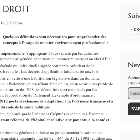
 DROIT
Sui
2016, 23:18pm
RS
Quelques définitions sont nécessaires pour appréhender des
concepts à l'usage dans notre environnement professionnel :
 impersonnelle (s'appliquant à tous) édicté par les autorités
ementaire général appartient au premier ministre et au chef d'Etat.
New
nérale ou individuelle signée soit par le président de la
. Exemple : Les décrets d'application faisant suite aux lois.
Abonne
is en vertu d'une habilitation législative dans un domaine
article
du Parlement, et possédant force de loi, c'est-à-dire susceptible de
constitution de 1958, les décret-lois sont remplacés par les
Email
ori, l'approbation du Parlement. Eexemple d'ordonnance :
12 portant extension et adaptation à la Polynésie française et à
 du code de la santé publique.
nte, élaborée par le Parlement (Députés et sénateurs). Exemple :
tant réforme de l'hôpital et relative aux patients, à la santé et
es principes généraux et laisse au gouvernement le soin de les
glementaire. Exemple : La loi 92-1444 du 31 12 1992 (codifiée aux