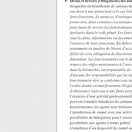
Droits et devoirs [Obligations] des fo
desquelles ils bénéficient de certains 
ont droit à une protection et le cas éch
leurs fonctions, de menaces, d'outrages,
protection, dans certaines circonstance
pour faute de service.Les fonctionnaire
instituées dans le code pénal. Les fonc
tous les faits, informations ou documen
l'exercice de leurs fonctions. En deho
notamment en matière de liberté d'accè
déliés de cette obligation de discrétio
dépendent. Les fonctionnaires ont le d
respect des règles mentionnées à l'arti
dans la hiérarchie, est responsable de l
d'aucune des responsabilités qui lui i
fonctionnaire doit se conformer aux in
l'ordre donné est manifestement illéga
d'obéissance équivaut à une faute pro
l’exercice d’une activité professionnel
peuvent toutefois bénéficier de certain
fonctionnaires, les agents non titulaire
l’interdiction de cumul avec une activi
possibilités de dérogation pour l’exerci
possibilités aux agents à temps partie
à bénéficier d’un dispositif de cumul mo