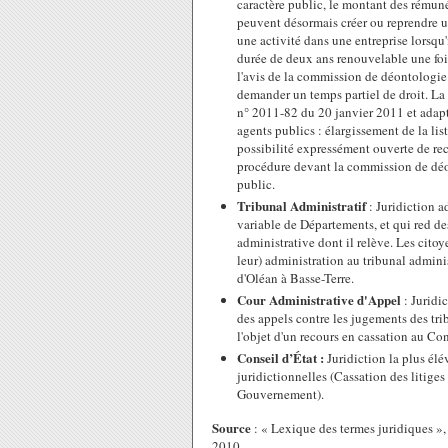
caractère public, le montant des rémuné
peuvent désormais créer ou reprendre un
une activité dans une entreprise lorsqu
durée de deux ans renouvelable une foi
l'avis de la commission de déontologie
demander un temps partiel de droit. La l
n° 2011-82 du 20 janvier 2011 et adapt
agents publics : élargissement de la list
possibilité expressément ouverte de rec
procédure devant la commission de déo
public.
Tribunal Administratif
: Juridiction 
variable de Départements, et qui red de
administrative dont il relève. Les citoy
leur) administration au tribunal adminis
d'Oléan à Basse-Terre.
Cour Administrative d'Appel
: Jurid
des appels contre les jugements des tri
l'objet d'un recours en cassation au Con
Conseil d’État :
Juridiction la plus élé
juridictionnelles (Cassation des litiges 
Gouvernement).
Source
: « Lexique des termes juridiques »,
2010.