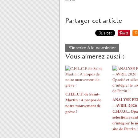
Partager cet article
R
S'inscrire à la newsletter
Vous aimerez aussi :
C.H.L.C.F. de Saint-
ANALYSE F
Martin : A propos de
– AVRIL 2026 
notre mouvement de
C.H.U.G... Opac
grève !
sélection avant
d’intégrer le 
site de Perrin !