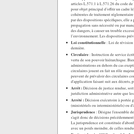
articles L.571.1 à L.571.26 du code de l
pour objet principal d’offrir un cadre l
cohérentes de traitement réglementaire 
par des dispositions spécifiques, elle a
propagation sans nécessité ou par manq
des dangers, à causer un trouble excessi
l’environnement. Les dispositions prévu
Loi constitutionnelle
: Loi de révision
dernière.
Circulaire
: Instruction de service écr
vertu de son pouvoir hiérarchique. Bie
administrations en dehors du cas exepti
circulaires jouent en fait un rôle majeu
peuvent de prévaloir des circulaires con
d'application faisant suit aux décrets, 
Arrêt :
Décision de justice rendue, soit
juridiction administrative autre que les
Arrété :
Décision exécutoire à portée g
(ministériels ou interministériels) ou d'
Jurisprudence
: Désigne l'ensemble des
s'agit donc de décisions précédemment 
La jurisprudence est constituée d'abord
avec un poids moindre, de celles rendue