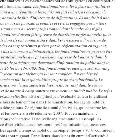
nctionnaires
: Les fonctionnaires ont des obligations en contrepartie
droits fondamentaux.
Les fonctionnaires et les agents non titulaires
éant à une réparation lorsqu'ils ont fait l'objet, à l'occasion de
 de voies de fait, d'injures ou de diffamations. Ils ont droit à une
s, en cas de poursuites pénales et civiles engagées par un tiers
s sont tenus au secret professionnel dans le cadre des règles
tionnaires doivent faire preuve de discrétion professionnelle pour
ts dont ils ont connaissance dans l'exercice ou à l'occasion de
rs des cas expressément prévus par la réglementation en vigueur,
s aux documents administratifs, les fonctionnaires ne peuvent être
n professionnelle que par décision expresse de l'autorité dont ils
evoir de satisfaire aux demandes d'information du public dans le
cle 26 loi du 13/07/83. Tout fonctionnaire, quel que soit son rang
'exécution des tâches qui lui sont confiées. Il n'est dégagé
ncombent par la responsabilité propre de ses subordonnés. Le
structions de son supérieur hiérarchique, sauf dans le cas où
l et de nature à compromettre gravement un intérêt public. Le refus
fessionnelle.
Soumis à un principe d’exclusivité, leur interdisant
le hors de leur emploi dans l’administration, les agents publics
es dérogations. Ce régime de cumul d’activités, qui concerne les
s et les ouvriers, a été réformé en 2007. Tout en maintenant
té privée lucrative, la nouvelle réglementation a assoupli les
ce d’activités accessoires, soumises à autorisation, et ouvre ces
l. Les agents à temps complet ou incomplet (jusqu’à 70%) continuent
ins contraignant. Par ailleurs, dans le cas du cumul d’activités à