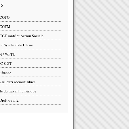
ns
 CGTG
 CGTM
CGT santé et Action Sociale
nt Syndical de Classe
M / WFTU
IC-CGT
ifrance
vailleurs sociaux libres
e du travail numérique
Droit ouvrier