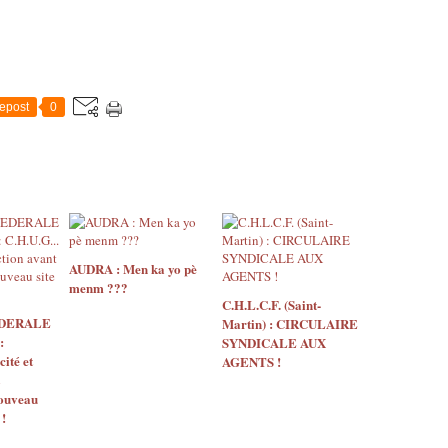
epost
0
AUDRA : Men ka yo pè
menm ???
C.H.L.C.F. (Saint-
EDERALE
Martin) : CIRCULAIRE
:
SYNDICALE AUX
ité et
AGENTS !
nouveau
 !