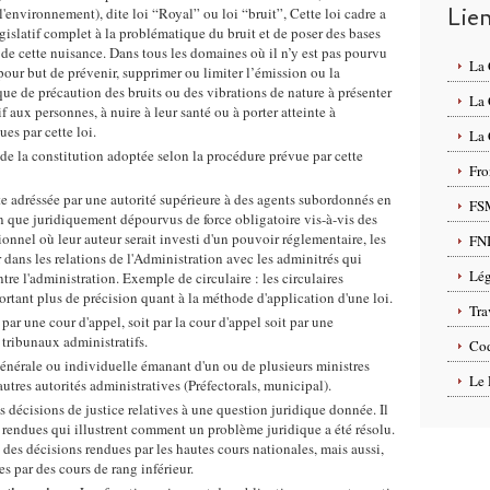
Lie
'environnement), dite loi “Royal” ou loi “bruit”, Cette loi cadre a
égislatif complet à la problématique du bruit et de poser des bases
de cette nuisance. Dans tous les domaines où il n’y est pas pourvu
La
 pour but de prévenir, supprimer ou limiter l’émission ou la
ue de précaution des bruits ou des vibrations de nature à présenter
La
f aux personnes, à nuire à leur santé ou à porter atteinte à
es par cette loi.
La 
 de la constitution adoptée selon la procédure prévue par cette
Fro
ite adréssée par une autorité supérieure à des agents subordonnés en
FS
n que juridiquement dépourvus de force obligatoire vis-à-vis des
onnel où leur auteur serait investi d'un pouvoir réglementaire, les
FN
r dans les relations de l'Administration avec les adminitrés qui
Lég
tre l'administration. Exemple de circulaire : les circulaires
portant plus de précision quant à la méthode d'application d'une loi.
Tra
 par une cour d'appel, soit par la cour d'appel soit par une
 tribunaux administratifs.
Cod
énérale ou individuelle émanant d'un ou de plusieurs ministres
Le 
autres autorités administratives (Préfectorals, municipal).
 décisions de justice relatives à une question juridique donnée. Il
rendues qui illustrent comment un problème juridique a été résolu.
 des décisions rendues par les hautes cours nationales, mais aussi,
s par des cours de rang inférieur.