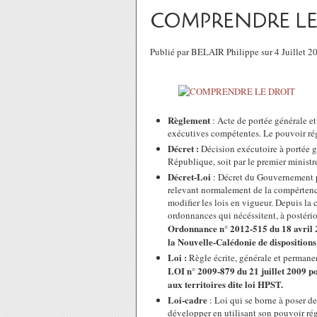
COMPRENDRE LE
Publié par BELAIR Philippe sur 4 Juillet 
Règlement
: Acte de portée générale et
exécutives compétentes. Le pouvoir régl
Décret :
Décision exécutoire à portée gé
République, soit par le premier ministre
Décret-Loi
: Décret du Gouvernement pr
relevant normalement de la compértence 
modifier les lois en vigueur. Depuis la 
ordonnances qui nécéssitent, à postéri
Ordonnance n° 2012-515 du 18 avril 20
la Nouvelle-Calédonie de dispositions
Loi :
Règle écrite, générale et permane
LOI n° 2009-879 du 21 juillet 2009 por
aux territoires dite loi HPST.
Loi-cadre
: Loi qui se borne à poser d
développer en utilisant son pouvoir ré