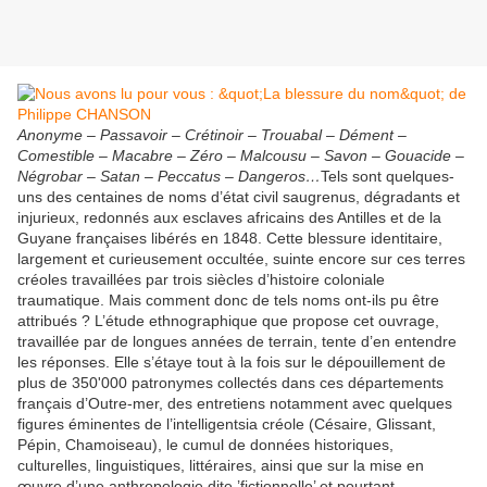
Anonyme – Passavoir – Crétinoir – Trouabal – Dément –
Comestible – Macabre – Zéro – Malcousu – Savon – Gouacide –
Négrobar – Satan – Peccatus – Dangeros…
Tels sont quelques-
uns des centaines de noms d’état civil saugrenus, dégradants et
injurieux, redonnés aux esclaves africains des Antilles et de la
Guyane françaises libérés en 1848. Cette blessure identitaire,
largement et curieusement occultée, suinte encore sur ces terres
créoles travaillées par trois siècles d’histoire coloniale
traumatique. Mais comment donc de tels noms ont-ils pu être
attribués ? L’étude ethnographique que propose cet ouvrage,
travaillée par de longues années de terrain, tente d’en entendre
les réponses. Elle s’étaye tout à la fois sur le dépouillement de
plus de 350'000 patronymes collectés dans ces départements
français d’Outre-mer, des entretiens notamment avec quelques
figures éminentes de l’intelligentsia créole (Césaire, Glissant,
Pépin, Chamoiseau), le cumul de données historiques,
culturelles, linguistiques, littéraires, ainsi que sur la mise en
œuvre d’une anthropologie dite ’fictionnelle’ et pourtant