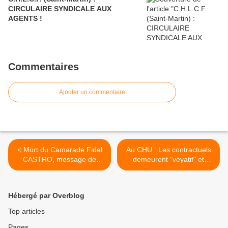
CIRCULAIRE SYNDICALE AUX
AGENTS !
Commentaires
Ajouter un commentaire
< Mort du Camarade Fidel
Au CHU : Les contractuels
CASTRO, message de
demeurent "véyatif" et
soutien de la FSAS-CGTG
s'organisent avec le soutien
de la C.G.T.G. ! >
Hébergé par Overblog
Top articles
Pages