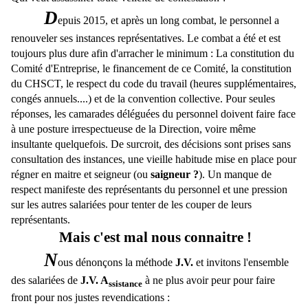
D
epuis 2015, et après un long combat, le personnel a
renouveler ses instances représentatives. Le combat a été et est
toujours plus dure afin d'arracher le minimum : La constitution du
Comité d'Entreprise, le financement de ce Comité, la constitution
du CHSCT, le respect du code du travail (heures supplémentaires,
congés annuels....) et de la convention collective. Pour seules
réponses, les camarades déléguées du personnel doivent faire face
à une posture irrespectueuse de la Direction, voire même
insultante quelquefois. De surcroit, des décisions sont prises sans
consultation des instances, une vieille habitude mise en place pour
régner en maitre et seigneur (ou
saigneur ?
). Un manque de
respect manifeste des représentants du personnel et une pression
sur les autres salariées pour tenter de les couper de leurs
représentants.
Mais c'est mal nous connaitre !
N
ous dénonçons la méthode
J.V.
et invitons l'ensemble
des salariées de
J.V. A
à ne plus avoir peur pour faire
ssistance
front pour nos justes revendications :