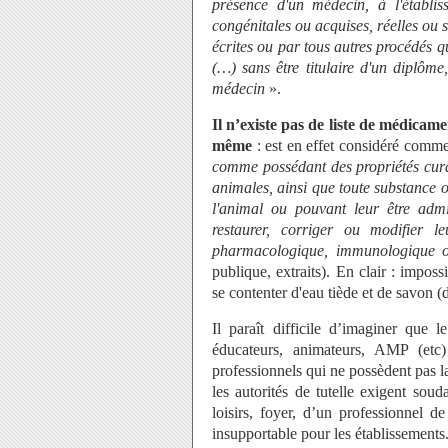
présence d'un médecin, à l'établi
congénitales ou acquises, réelles ou 
écrites ou par tous autres procédés qu
(…) sans être titulaire d'un diplôme, 
médecin
».
Il n’existe pas de liste de médica
même
: est en effet considéré com
comme possédant des propriétés cura
animales, ainsi que toute substance 
l'animal ou pouvant leur être admi
restaurer, corriger ou modifier l
pharmacologique, immunologique o
publique, extraits). En clair : imposs
se contenter d'eau tiède et de savon (
Il paraît difficile d’imaginer que 
éducateurs, animateurs, AMP (etc)
professionnels qui ne possèdent pas la
les autorités de tutelle exigent sou
loisirs, foyer, d’un professionnel d
insupportable pour les établissements