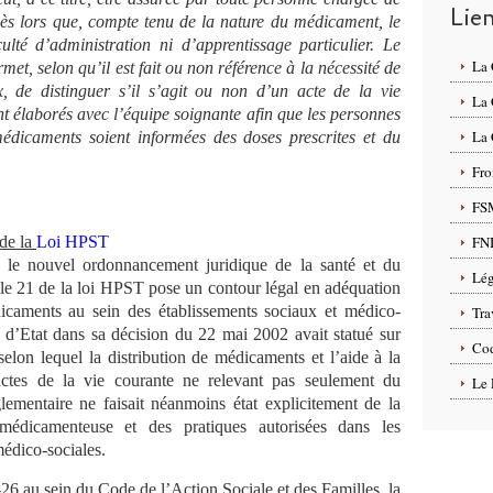
Lie
dès lors que, compte tenu de la nature du médicament, le
ulté d’administration ni d’apprentissage particulier.
Le
La
rmet, selon qu’il est fait ou non référence à la nécessité de
ux, de distinguer s’il s’agit ou non d’un acte de la vie
La
nt élaborés avec l’équipe soignante afin que les personnes
La 
édicaments soient informées des doses prescrites et du
Fro
FS
 de la
Loi HPST
FN
 le nouvel ordonnancement juridique de la santé et du
Lég
ticle 21 de la loi HPST pose un contour légal en adéquation
icaments au sein des établissements sociaux et médico-
Tra
 d’Etat dans sa décision du 22 mai 2002 avait statué sur
Cod
selon lequel la distribution de médicaments et l’aide à la
actes de la vie courante ne relevant pas seulement du
Le 
lementaire ne faisait néanmoins état explicitement de la
 médicamenteuse et des pratiques autorisées dans les
médico-sociales.
-26 au sein du Code de l’Action Sociale et des Familles, la