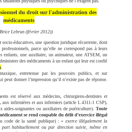
 situations physiques ou psychiques ne l’exigent pas.
sionnel du droit sur l'administration des
médicaments
-Brice Lebrun (février 2012))
 et socio-éducatives, une question juridique récurrente, dont
 professionnels, parce qu’elle ne correspond pas à leurs
es enfants, une auxiliaire, un animateur, une ATSEM, un
 administrer des médicaments à un enfant qui leur est confié
n
.
taxique, entretenue par les pouvoirs publics, et sur
qui peut donner l’impression qu’il n’existe pas de réponse.
nts est réservé aux médecins, chirurgiens-dentistes et
 aux infirmières et aux infirmiers (article L 4311-1 CSP),
x aides-soignantes ou auxiliaires de puériculture).
Toute
édicament se rend coupable du délit d’exercice illégal
u code de la santé publique) : «
exerce illégalement la
 part habituellement ou par direction suivie, même en