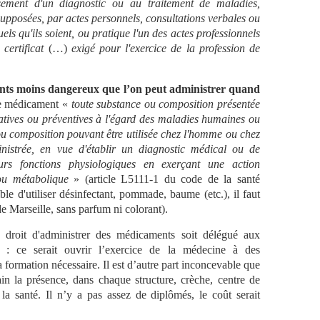
ssement d'un diagnostic ou au traitement de maladies,
supposées, par actes personnels, consultations verbales ou
els qu'ils soient, ou pratique l'un des actes professionnels
certificat
(…)
exigé pour l'exercice de la profession de
ments moins dangereux que l’on peut administrer quand
me médicament «
toute substance ou composition présentée
tives ou préventives à l'égard des maladies humaines ou
ou composition pouvant être utilisée chez l'homme ou chez
nistrée, en vue d'établir un diagnostic médical ou de
eurs fonctions physiologiques en exerçant une action
u métabolique
» (article L5111-1 du code de la santé
ible d'utiliser désinfectant, pommade, baume (etc.), il faut
de Marseille, sans parfum ni colorant).
le droit d'administrer des médicaments soit délégué aux
 : ce serait ouvrir l’exercice de la médecine à des
 formation nécessaire. Il est d’autre part inconcevable que
dain la présence, dans chaque structure, crèche, centre de
e la santé. Il n’y a pas assez de diplômés, le coût serait
.