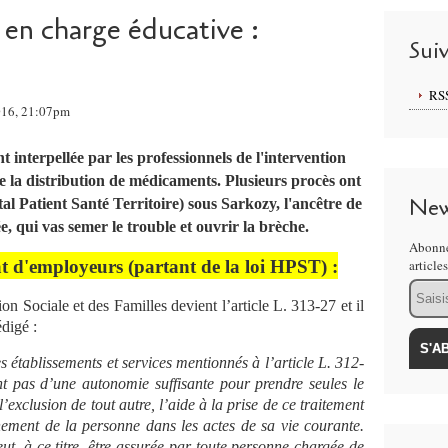
 en charge éducative :
Sui
RS
016, 21:07pm
 interpellée par les professionnels de l'intervention
de la distribution de médicaments. Plusieurs procès ont
New
pital Patient Santé Territoire) sous Sarkozy, l'ancêtre de
ée, qui vas semer le trouble et ouvrir la brèche.
Abonne
t d'employeurs (partant de la loi HPST) :
article
Email
n Sociale et des Familles devient l’article L. 313-27 et il
édigé :
 établissements et services mentionnés à l’article L. 312-
nt pas d’une autonomie suffisante pour prendre seules le
’exclusion de tout autre, l’aide à la prise de ce traitement
ment de la personne dans les actes de sa vie courante.
ut, à ce titre, être assurée par toute personne chargée de