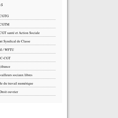
ns
 CGTG
 CGTM
CGT santé et Action Sociale
nt Syndical de Classe
M / WFTU
IC-CGT
ifrance
vailleurs sociaux libres
e du travail numérique
Droit ouvrier