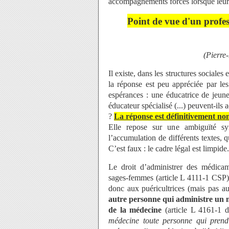
accompagnements forcés lorsque leurs
Point de vue d'un profes
(Pierre
Il existe, dans les structures sociales
la réponse est peu appréciée par les
espérances : une éducatrice de jeun
éducateur spécialisé (...) peuvent-ils
?
La réponse est définitivement no
Elle repose sur une ambiguïté syn
l’accumulation de différents textes, 
C’est faux : le cadre légal est limpide.
Le droit d’administrer des médicame
sages-femmes (article L 4111-1 CSP),
donc aux puéricultrices (mais pas au
autre personne qui administre un m
de la médecine
(article L 4161-1 d
médecine toute personne qui prend