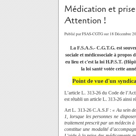
Médication et prise
Attention !
Publié par FSAS-CGTG sur 18 Décembre 2
La F.S.A.S.- C.G.T.G. est souvent
sociale et médicosociale à propos 
eu lieu et c'est la loi H.P.S.T. (Hô
la loi santé votée cette ann
Point de vue d'un syndica
L’article L. 313-26 du Code de l’Actio
est rétabli un article L. 313-26 ainsi r
Art L. 313-26 C.A.S.F :
« Au sein des
1, lorsque les personnes ne dispose
traitement prescrit par un médecin à l
constitue une modalité d’accompagne
L’aide à la prise des médicaments pe