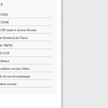
ns
 CGTG
 CGTM
CGT santé et Action Sociale
nt Syndical de Classe
M / WFTU
IC-CGT
ifrance
vailleurs sociaux libres
e du travail numérique
Droit ouvrier