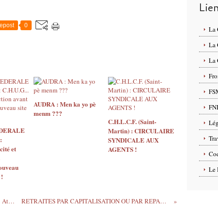
Lie
epost
0
La
La
La 
Fro
FS
AUDRA : Men ka yo pè
FN
menm ???
C.H.L.C.F. (Saint-
Lég
EDERALE
Martin) : CIRCULAIRE
Tra
:
SYNDICALE AUX
ité et
AGENTS !
Cod
nouveau
Le 
 !
Médication et prise en charge éducative : Attention !
RETRAITES PAR CAPITALISATION OU PAR REPARTITION ?