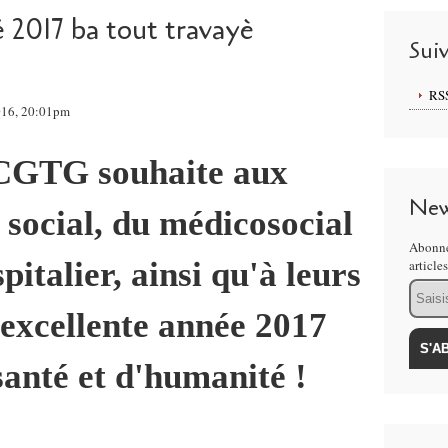
 2017 ba tout travayè
Sui
RS
016, 20:01pm
CGTG souhaite aux
New
 social, du médicosocial
Abonne
pitalier, ainsi qu'à leurs
article
Email
 excellente année 2017
santé et d'humanité !