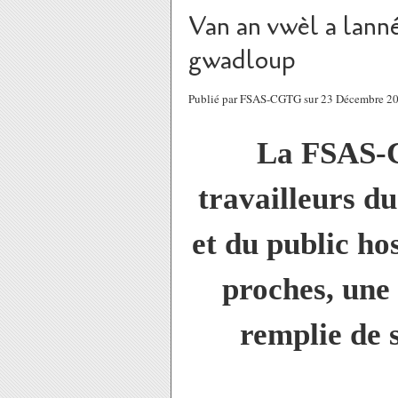
Van an vwèl a lanné
gwadloup
Publié par FSAS-CGTG sur 23 Décembre 2
La FSAS-
travailleurs du
et du public hos
proches, une
remplie de 