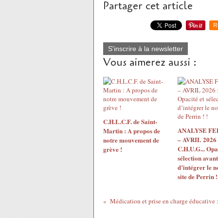
Partager cet article
R
S'inscrire à la newsletter
Vous aimerez aussi :
C.H.L.C.F. de Saint-
ANALYSE F
Martin : A propos de
– AVRIL 2026 
notre mouvement de
C.H.U.G... Opac
grève !
sélection avant
d’intégrer le 
site de Perrin !