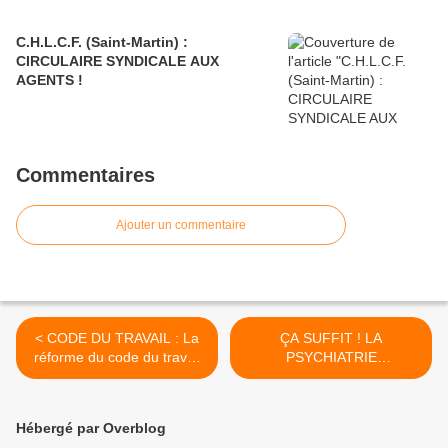
C.H.L.C.F. (Saint-Martin) :
CIRCULAIRE SYNDICALE AUX
AGENTS !
Commentaires
Ajouter un commentaire
< CODE DU TRAVAIL : La
ÇA SUFFIT ! LA
réforme du code du travail
PSYCHIATRIE
sera menée par un ancien
GUADELOUPEENNE EST
du Medef
EN SOUFFRANCE. >
Hébergé par Overblog