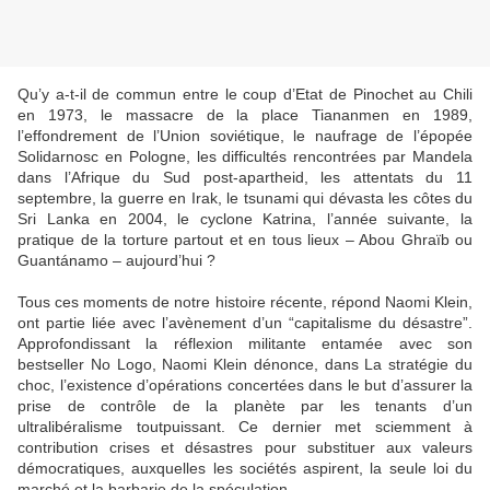
Qu’y a-t-il de commun entre le coup d’Etat de Pinochet au Chili
en 1973, le massacre de la place Tiananmen en 1989,
l’effondrement de l’Union soviétique, le naufrage de l’épopée
Solidarnosc en Pologne, les difficultés rencontrées par Mandela
dans l’Afrique du Sud post-apartheid, les attentats du 11
septembre, la guerre en Irak, le tsunami qui dévasta les côtes du
Sri Lanka en 2004, le cyclone Katrina, l’année suivante, la
pratique de la torture partout et en tous lieux – Abou Ghraïb ou
Guantánamo – aujourd’hui ?
Tous ces moments de notre histoire récente, répond Naomi Klein,
ont partie liée avec l’avènement d’un “capitalisme du désastre”.
Approfondissant la réflexion militante entamée avec son
bestseller No Logo, Naomi Klein dénonce, dans La stratégie du
choc, l’existence d’opérations concertées dans le but d’assurer la
prise de contrôle de la planète par les tenants d’un
ultralibéralisme toutpuissant. Ce dernier met sciemment à
contribution crises et désastres pour substituer aux valeurs
démocratiques, auxquelles les sociétés aspirent, la seule loi du
marché et la barbarie de la spéculation.