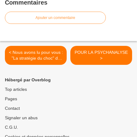
Commentaires
Ajouter un commentaire
< Nous avons lu pour vous :
POUR LA PSYCHANALYSE
"La stratégie du choc" de
>
Naomi KLEIN, chez Actes
Sud
Hébergé par Overblog
Top articles
Pages
Contact
Signaler un abus
C.G.U.
Cookies et données personnelles