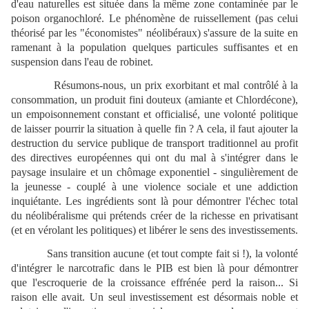
d'eau naturelles est située dans la même zone contaminée par le
poison organochloré. Le phénomène de ruissellement (pas celui
théorisé par les "économistes" néolibéraux) s'assure de la suite en
ramenant à la population quelques particules suffisantes et en
suspension dans l'eau de robinet.
Résumons-nous, un prix exorbitant et mal contrôlé à la
consommation, un produit fini douteux (amiante et Chlordécone),
un empoisonnement constant et officialisé, une volonté politique
de laisser pourrir la situation à quelle fin ? A cela, il faut ajouter la
destruction du service publique de transport traditionnel au profit
des directives européennes qui ont du mal à s'intégrer dans le
paysage insulaire et un chômage exponentiel - singulièrement de
la jeunesse - couplé à une violence sociale et une addiction
inquiétante. Les ingrédients sont là pour démontrer l'échec total
du néolibéralisme qui prétends créer de la richesse en privatisant
(et en vérolant les politiques) et libérer le sens des investissements.
Sans transition aucune (et tout compte fait si !), la volonté
d'intégrer le narcotrafic dans le PIB est bien là pour démontrer
que l'escroquerie de la croissance effrénée perd la raison... Si
raison elle avait. Un seul investissement est désormais noble et