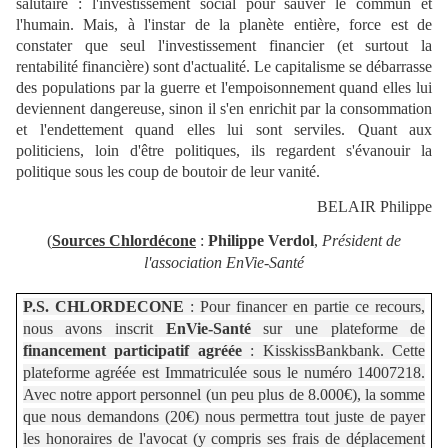
salutaire : l'investissement social pour sauver le commun et
l'humain. Mais, à l'instar de la planète entière, force est de
constater que seul l'investissement financier (et surtout la
rentabilité financière) sont d'actualité. Le capitalisme se débarrasse
des populations par la guerre et l'empoisonnement quand elles lui
deviennent dangereuse, sinon il s'en enrichit par la consommation
et l'endettement quand elles lui sont serviles. Quant aux
politiciens, loin d'être politiques, ils regardent s'évanouir la
politique sous les coup de boutoir de leur vanité.
BELAIR Philippe
(
Sources Chlordécone
:
Philippe Verdol
,
Président de
l'association EnVie-Santé
P.S.
CHLORDECONE
: Pour financer en partie ce recours,
nous avons inscrit
EnVie-Santé
sur une plateforme de
financement participatif agréée
: KisskissBankbank. Cette
plateforme agréée est Immatriculée sous le numéro 14007218.
Avec notre apport personnel (un peu plus de 8.000€), la somme
que nous demandons (20€) nous permettra tout juste de payer
les honoraires de l'avocat (y compris ses frais de déplacement