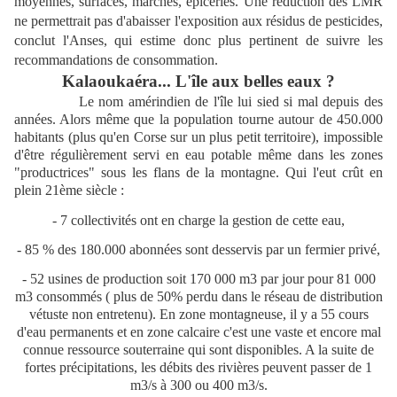
moyennes, surfaces, marchés, épiceries. Une réduction des LMR
ne permettrait pas d'abaisser l'exposition aux résidus de pesticides,
conclut l'Anses, qui estime donc plus pertinent de suivre les
recommandations de consommation.
Kalaoukaéra... L'île aux belles eaux ?
Le nom amérindien de l'île lui sied si mal depuis des
années. Alors même que la population tourne autour de 450.000
habitants (plus qu'en Corse sur un plus petit territoire), impossible
d'être régulièrement servi en eau potable même dans les zones
"productrices" sous les flans de la montagne. Qui l'eut crût en
plein 21ème siècle :
- 7 collectivités ont en charge la gestion de cette eau,
- 85 % des 180.000 abonnées sont desservis par un fermier privé,
- 52 usines de production soit 170 000 m3 par jour pour 81 000
m3 consommés ( plus de 50% perdu dans le réseau de distribution
vétuste non entretenu). En zone montagneuse, il y a 55 cours
d'eau permanents et en zone calcaire c'est une vaste et encore mal
connue ressource souterraine qui sont disponibles. A la suite de
fortes précipitations, les débits des rivières peuvent passer de 1
m3/s à 300 ou 400 m3/s.