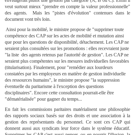
envisagerait plutot une gestion par catégorie (A, B ou C). Enfin il
veut surtout mieux "prendre en compte la valeur professionnelle"
des agents. Mais les "pistes d'évolution" contenues dans le
document vont très loin.
Ainsi pour la mobilité, le ministre propose de "supprimer toute
compétence des CAP sur les actes de mobilité et mutation ainsi
que pour les questions de disponibilité, détachement. Les CAP ne
seraient plus consultées sur les promotions : elles recevraient juste
"la liste des agents retenus par l'autorité de gestion". Les CAP ne
seraient plus compétentes sur les mesures individuelles favorables
(titularisation). Finalement, pour "remédier aux lourdeurs
constatées par les employeurs en matière de gestion individuelle
des ressources humains", le ministre propose "la suppression
éventuelle du paritarisme à l'exception des questions
disciplinaires". Encore cette consultation pourrait-elle être
"dématérialisée" pour gagner du temps...
En fait les commissions paritaires matérialisent une philosophie
des rapports sociaux basés sur des droits et une association à la
gestion des représentants du personnel. Ce sont ces CAP qui
donnent aussi aux syndicats leur force dans le système éducatif.
Supprimer les CAP c'est aussi penser, ou en nourrir l'illusion, la