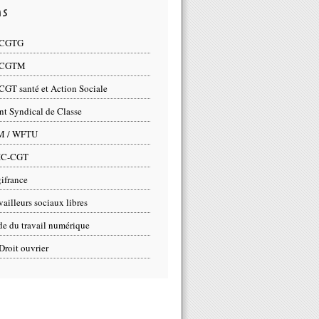
ns
 CGTG
 CGTM
CGT santé et Action Sociale
nt Syndical de Classe
M / WFTU
IC-CGT
ifrance
vailleurs sociaux libres
e du travail numérique
Droit ouvrier