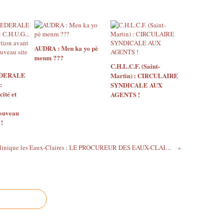
AUDRA : Men ka yo pè
menm ???
C.H.L.C.F. (Saint-
EDERALE
Martin) : CIRCULAIRE
:
SYNDICALE AUX
ité et
AGENTS !
nouveau
 !
Clinique les Eaux-Claires : LE PROCUREUR DES EAUX-CLAIRES ET SON SUBSTITUT ONT OUTREPASSE LEURS DROITS ...