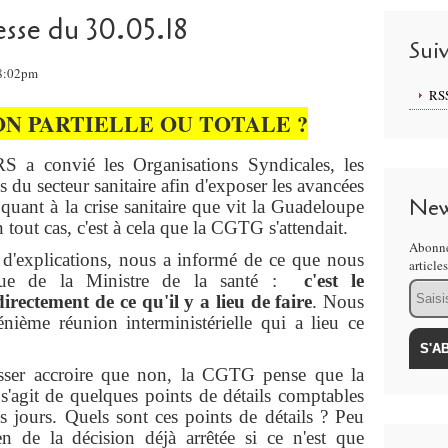
sse du 30.05.18
Sui
18:02pm
RS
N PARTIELLE OU TOTALE ?
 a convié les Organisations Syndicales, les
s du secteur sanitaire afin d'exposer les avancées
New
quant à la crise sanitaire que vit la Guadeloupe
tout cas, c'est à cela que la CGTG s'attendait.
Abonne
xplications, nous a informé de ce que nous
article
enue de la Ministre de la santé :
c'est le
Email
rectement de ce qu'il y a lieu de faire
. Nous
nième réunion interministérielle qui a lieu ce
 accroire que non, la CGTG pense que la
l s'agit de quelques points de détails comptables
is jours. Quels sont ces points de détails ? Peu
n de la décision déjà arrêtée si ce n'est que