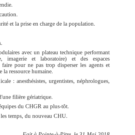
endie.
caution.
urité et la prise en charge de la population.
.
odulaires avec un plateau technique performant
e, imagerie et laboratoire) et des espaces
 faire pour ne pas trop disperser les agents et
de la ressource humaine.
ale : anesthésistes, urgentistes, néphrologues,
'une filière gériatrique.
s équipes du CHGR au plus-tôt.
ns les temps, du nouveau CHU.
Fait à Pointe-à-Pitre, le 31 Mai 2018