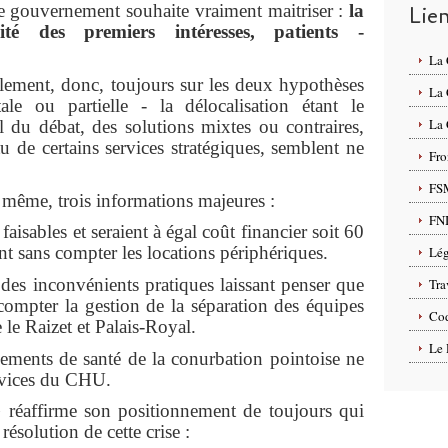
le gouvernement souhaite vraiment maitriser :
la
Lie
ité des premiers intéresses, patients -
La
nt, donc, toujours sur les deux hypothèses
La
tale ou partielle - la délocalisation étant le
La 
du débat, des solutions mixtes ou contraires,
itu de certains services stratégiques, semblent ne
Fro
FS
me, trois informations majeures :
FN
ables et seraient à égal coût financier soit 60
nt sans compter les locations périphériques.
Lég
 inconvénients pratiques laissant penser que
Tra
 compter la gestion de la séparation des équipes
Cod
e le Raizet et Palais-Royal.
Le 
ents de santé de la conurbation pointoise ne
ervices du CHU.
ffirme son positionnement de toujours qui
ésolution de cette crise :