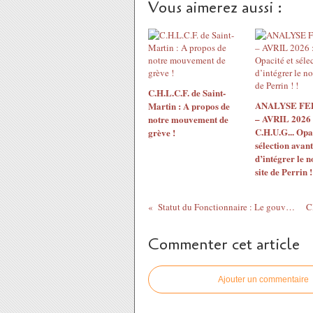
Vous aimerez aussi :
C.H.L.C.F. de Saint-
ANALYSE F
Martin : A propos de
– AVRIL 2026 
notre mouvement de
C.H.U.G... Opac
grève !
sélection avant
d’intégrer le 
site de Perrin !
Statut du Fonctionnaire : Le gouvernement veut mettre fin au paritarisme
Commenter cet article
Ajouter un commentaire