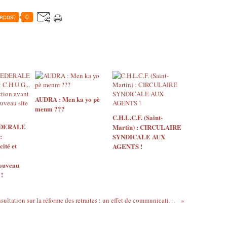
epost
0
AUDRA : Men ka yo pè
menm ???
C.H.L.C.F. (Saint-
EDERALE
Martin) : CIRCULAIRE
:
SYNDICALE AUX
ité et
AGENTS !
nouveau
 !
Consultation sur la réforme des retraites : un effet de communication gouvernementale au service de la régression sociale