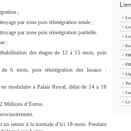
Lie
égration ;
La
ttoyage par zone puis réintégration totale ;
La
ttoyage par zone puis réintégration partielle.
La 
ue :
Fro
éhabilitation des étages de 12 à 15 mois, puis
FS
FN
i de 6 mois, puis réintégration des locaux :
Lég
Tra
en modulaire à Palais Royal, délai de 14 à 18
Cod
Le 
52 Millions d’Euros.
 provisoirement.
retour à la normale d’ici 18 mois. Pendant