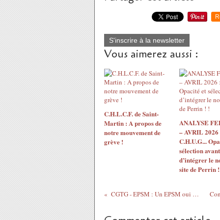
R
S'inscrire à la newsletter
Vous aimerez aussi :
C.H.L.C.F. de Saint-
ANALYSE F
Martin : A propos de
– AVRIL 2026 
notre mouvement de
C.H.U.G... Opac
grève !
sélection avant
d’intégrer le 
site de Perrin !
CGTG - EPSM : Un EPSM oui mais pas à n'importe quel prix !