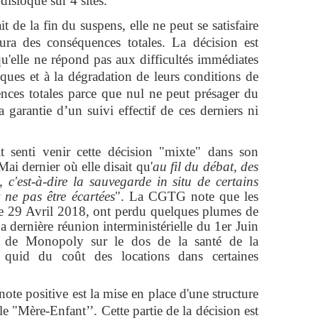
 disloqué sur 4 sites.
a fin du suspens, elle ne peut se satisfaire
aura des conséquences totales. La décision est
e qu'elle ne répond pas aux difficultés immédiates
sques et à la dégradation de leurs conditions de
ences totales parce que nul ne peut présager du
 garantie d’un suivi effectif de ces derniers ni
nir cette décision "mixte" dans son
i dernier où elle disait qu'
au fil du débat, des
, c'est-à-dire la sauvegarde in situ de certains
t ne pas être écartées
". La CGTG note que les
 le 29 Avril 2018, ont perdu quelques plumes de
La dernière réunion interministérielle du 1er Juin
n de Monopoly sur le dos de la santé de la
 quid du coût des locations dans certaines
positive est la mise en place d'une structure
le "Mère-Enfant’’. Cette partie de la décision est