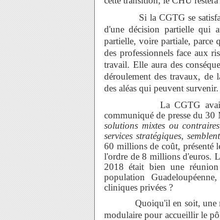
cette transition, le CHU restera
Si la CGTG se satisfait de l
d'une décision partielle qui 
partielle, voire partiale, parc
des professionnels face aux ri
travail. Elle aura des conséqu
déroulement des travaux, de la
des aléas qui peuvent survenir.
La CGTG avait senti ve
communiqué de presse du 30 Ma
solutions mixtes ou contraires
services stratégiques, semblen
60 millions de coût, présenté
l'ordre de 8 millions d'euros. 
2018 était bien une réunio
population Guadeloupéenne,
cliniques privées ?
Quoiqu'il en soit, une note 
modulaire pour accueillir le pô