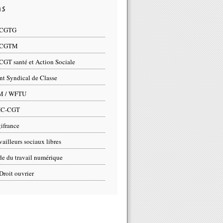
ns
 CGTG
 CGTM
CGT santé et Action Sociale
nt Syndical de Classe
M / WFTU
IC-CGT
ifrance
vailleurs sociaux libres
e du travail numérique
Droit ouvrier