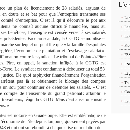
Lie
nce un plan de licenciement de 28 salariés, arguant de
 en doute et se bat pour que l’entreprise transmette ses
La
omité d’entreprise. C’est là qu’il découvre le pot aux
lenis ne connaît aucune difficulté financière, mais au
La
ses bénéfices, l’enseigne est censée verser à ses salariés
La 
es précédentes. Face au scandale, la CGTG se mobilise et
rmarché sur lequel on peut lire que « la famille Despointes
Fro
négrière, l’économie de plantation et l’esclavage salariat ».
FS
iffamation contre le syndicat. Le tribunal de Pointe-à-Pitre
es. Pire, en appel, la sanction infligée à la CGTG est
FN
e-Terre. Le syndicat est condamné à débourser au total 53
Lég
justice. De quoi asphyxier financièrement l’organisation
’arrêtent pas là et obtiennent le blocage des comptes
Tra
ns un sou pour continuer de défendre les salariés. « C’est
Cod
le compte de l’ensemble du grand patronat : affaiblir le
travailleurs, réagit la CGTG. Mais c’est aussi une insulte
Le 
ns. »
ntes est notoire en Guadeloupe. Elle est emblématique de
 l’économie de l’île depuis toujours, grassement payées par
1848 et qui ont su rebondir à chaque crise ou mutation de la