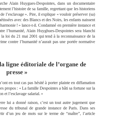
riarche Alain Huygues-Despointes, dans un documentaire
ment l’histoire de sa famille, regrettant que les historiens
de l’esclavage ». Pire, il explique « vouloir préserver (sa)
étissées avec des Blancs et des Noirs, les enfants naissent
d’harmonie ! » lance-t-il. Condamné en première instance et
tre l’humanité, Alain Huyghues-Despointes sera blanchi
e la loi du 21 mai 2001 qui tend à la reconnaissance de la
 crime contre l’humanité n’aurait pas une portée normative
 la ligne éditoriale de l’organe de
presse »
ont en tout cas pas hésité à porter plainte en diffamation
 propos : « La famille Despointes a bâti sa fortune sur la
n et l’esclavage salarial. »
rre lui a donné raison, c’est un tout autre jugement que
esse du tribunal de grande instance de Paris. Dans ses
rtir d’un jeu de mots sur le terme de “maître”, l’article