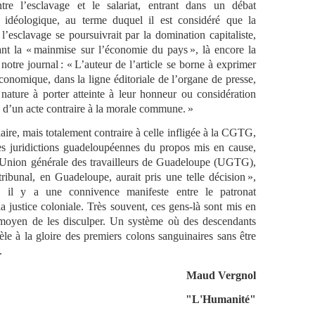
tre l’esclavage et le salariat, entrant dans un débat
t idéologique, au terme duquel il est considéré que la
l’esclavage se poursuivrait par la domination capitaliste,
ant la « mainmise sur l’économie du pays », là encore la
notre journal : « L’auteur de l’article se borne à exprimer
conomique, dans la ligne éditoriale de l’organe de presse,
nature à porter atteinte à leur honneur ou considération
u d’un acte contraire à la morale commune. »
aire, mais totalement contraire à celle infligée à la CGTG,
 les juridictions guadeloupéennes du propos mis en cause,
l’Union générale des travailleurs de Guadeloupe (UGTG),
ribunal, en Guadeloupe, aurait pris une telle décision »,
rs, il y a une connivence manifeste entre le patronat
a justice coloniale. Très souvent, ces gens-là sont mis en
 moyen de les disculper. Un système où des descendants
èle à la gloire des premiers colons sanguinaires sans être
.
Maud Vergnol
"L'Humanité"