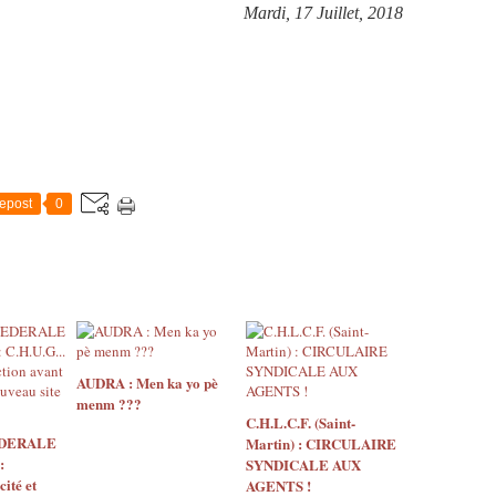
Mardi, 17 Juillet, 2018
epost
0
AUDRA : Men ka yo pè
menm ???
C.H.L.C.F. (Saint-
EDERALE
Martin) : CIRCULAIRE
:
SYNDICALE AUX
ité et
AGENTS !