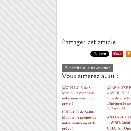
Partager cet article
R
S'inscrire à la newsletter
Vous aimerez aussi :
C.H.L.C.F. de Saint-
ANALYSE F
Martin : A propos de
– AVRIL 2026 
notre mouvement de
C.H.U.G... Opac
grève !