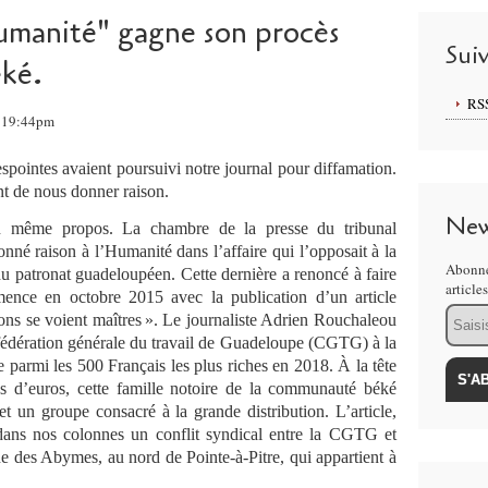
manité" gagne son procès
Sui
éké.
RS
, 19:44pm
ointes avaient poursuivi notre journal pour diffamation.
nt de nous donner raison.
New
n même propos. La chambre de la presse du tribunal
onné raison à l’Humanité dans l’affaire qui l’opposait à la
Abonne
u patronat guadeloupéen. Cette dernière a renoncé à faire
article
mence en octobre 2015 avec la publication d’un article
Email
rons se voient maîtres ». Le journaliste Adrien Rouchaleou
onfédération générale du travail de Guadeloupe (CGTG) à la
 parmi les 500 Français les plus riches en 2018. À la tête
s d’euros, cette famille notoire de la communauté béké
 et un groupe consacré à la grande distribution. L’article,
dans nos colonnes un conflit syndical entre la CGTG et
 des Abymes, au nord de Pointe-à-Pitre, qui appartient à