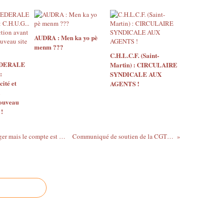
AUDRA : Men ka yo pè
menm ???
C.H.L.C.F. (Saint-
EDERALE
Martin) : CIRCULAIRE
:
SYNDICALE AUX
ité et
AGENTS !
nouveau
 !
CHUG : Les choses ont commencé à bouger mais le compte est encore loin !
Communiqué de soutien de la CGTM Santé