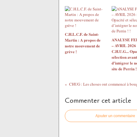
C.H.L.C.F. de Saint-
ANALYSE F
Martin : A propos de
– AVRIL 2026 
notre mouvement de
C.H.U.G... Opac
grève !
sélection avant
d’intégrer le 
site de Perrin !
Commenter cet article
Ajouter un commentaire