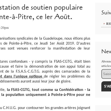
tation de soutien populaire
Sui
nte-à-Pitre, ce 1er Août.
RS
2:20pm
ations syndicales de la Guadeloupe, nous étions plus
s de Pointe-à-Pitre, ce Jeudi 1er Août 2019. D'autres
erses sont venues renforcer la manifestation de leur
New
Abonne
 confondues - y compris la FSAS-CGTG, était bien
article
 cause et faire la démonstration de son appui total au
Email
t de la F.S.A.S.-C.G.T.G. auprès des camarades de la
et dans l'unique optique
de régler les problèmes du
ablissements auront aussi leur jour de gloire.
lle,
la FSAS-CGTG, tout comme sa Confédération - la
et la population uniquement à Pointe-à-Pitre pour ne
H.U.G. pour contourner les grandes artères joignant