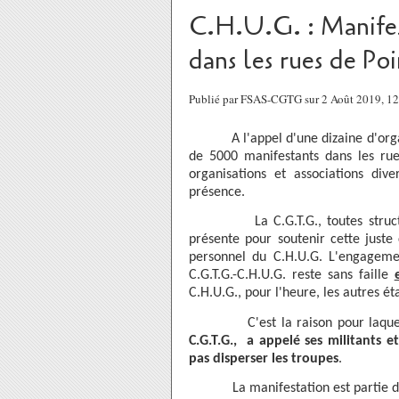
C.H.U.G. : Manifes
dans les rues de Poi
Publié par FSAS-CGTG sur 2 Août 2019, 1
A l'appel d'une dizaine d'organis
de 5000 manifestants dans les rue
organisations et associations div
présence.
La C.G.T.G., toutes structures
présente pour soutenir cette juste
personnel du C.H.U.G. L'engagemen
C.G.T.G.-C.H.U.G. reste sans faille
C.H.U.G., pour l'heure, les autres ét
C'est la raison pour laque
C.G.T.G., a appelé ses militants 
pas disperser les troupes
.
La manifestation est partie du C.