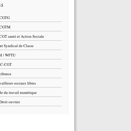
ns
 CGTG
 CGTM
CGT santé et Action Sociale
nt Syndical de Classe
M / WFTU
IC-CGT
ifrance
vailleurs sociaux libres
e du travail numérique
Droit ouvrier