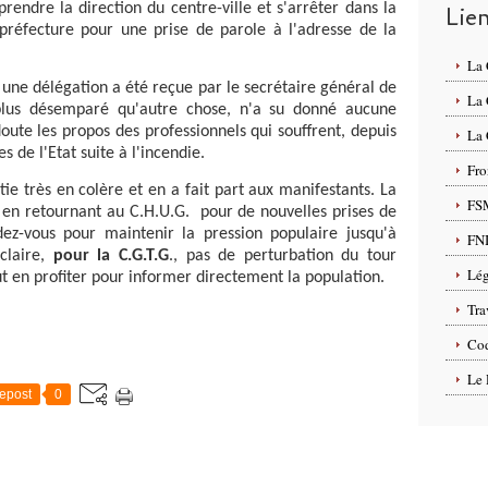
rendre la direction du centre-ville et s'arrêter dans la
Lie
-préfecture pour une prise de parole à l'adresse de la
La
 délégation a été reçue par le secrétaire général de
La
 plus désemparé qu'autre chose, n'a su donné aucune
oute les propos des professionnels qui souffrent, depuis
La 
s de l'Etat suite à l'incendie.
Fro
ès en colère et en a fait part aux manifestants. La
FS
 en retournant au C.H.U.G. pour de nouvelles prises de
dez-vous pour maintenir la pression populaire jusqu'à
FN
 claire,
pour la C.G.T.G
., pas de perturbation du tour
Lég
ut en profiter pour informer directement la population.
Tra
Cod
Le 
epost
0