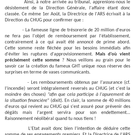
Ainsi, à notre arrivée au tribunal, apprenions-nous le
désistement de la Direction Générale, l'affaire étant donc
classée. Ce même 1er Août, la Directrice de l'ARS écrivait à la
Direction du CHUG pour confirmer que :
- La fameuse ligne de trésorerie de 20 million d'euros
ne fera pas l'objet de remboursement par l'établissement,
contrairement à ce qui avait été annoncé de prime abord.
Cette somme reste fléchée pour les besoins immédiats afin
d'éviter les ruptures d'approvisionnement.
Mais d'où vient
précisément cette somme
? Nous veillons au grain pour le
savoir car la création du fameux GHT unique nous réserve des
surprises en terme de vases communicants.
- Les remboursements obtenus par l'assurance (cf.
l'incendie) seront intégralement reversés au CHUG (et c'est la
moindre des choses)
"afin que cela participe à l'apurement de
la situation financière
" (dixit). En clair, la somme de 40 millions
d'euros qui revient au CHUG qui s'est assuré pour prévenir des
dégâts mais l'argent servira pour son endettement...
Raisonnement néolibéral quand tu nous tiens !
L'Etat avait donc bien l'intention de déduire cette
somme de ses engagements premiers. Et la Directrice de l'ARS