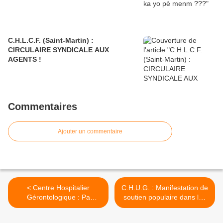
C.H.L.C.F. (Saint-Martin) :
CIRCULAIRE SYNDICALE AUX
AGENTS !
Commentaires
Ajouter un commentaire
< Centre Hospitalier
C.H.U.G. : Manifestation de
Gérontologique : Pa
soutien populaire dans les
konfonn koko é zabwiko !
rues de Pointe-à-Pitre, ce
1er Août. >