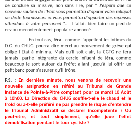
de conclure sa missive, non sans rire, par "
J'espère que ce
nouveau soutien de l'Etat vous permettra d'apurer votre reliquat
de dette fournisseurs et vous permettra d'apporter des réponses
attendues à votre personnel
"... Il fallait bien faire un pied de
nez au mécontentement populaire annoncé.
En tout cas,
Jéra
- comme l'appellent les intimes du
D.G. du CHUG, pourra dire merci au mouvement de grève qui
oblige l'Etat à minima. Mais qu'il soit clair, la CGTG ne fera
jamais partie intégrante du cercle influent de
Jéra
, comme
beaucoup le sont autour du Préfet allant jusqu'à lui offrir un
petit banc pour s'assurer qu'il trône.
P.S. :
En dernière minute, nous venons de recevoir une
nouvelle assignation en référé au Tribunal de Grande
Instance de Pointe-à-Pitre comptant pour ce mardi 10 Août
à 10h00. La Direction du CHUG souffle-t-elle le chaud et le
froid ou a-t-elle préféré ne pas prendre le risque d'entendre
le Tribunal Administratif se déclarer incompétente ? Ou
peut-être, et tout simplement, qu'elle joue l'effet
démobilisation pendant le tour cycliste ?