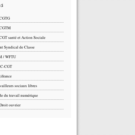
ns
 CGTG
 CGTM
CGT santé et Action Sociale
nt Syndical de Classe
M / WFTU
IC-CGT
ifrance
vailleurs sociaux libres
e du travail numérique
Droit ouvrier