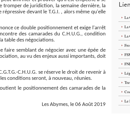
Lie
e tromper de juridiction, la semaine dernière, la
e répressive devant le T.G.I. , alors même qu'elle
La
La
ce ce double positionnement et exige l'arrêt
l'encontre des camarades du C.H.U.G., condition
La 
a table des négociations.
Fro
aire semblant de négocier avec une épée de
FS
ociation, au vu des enjeux aussi importants, doit
FN
G.T.G.-C.H.U.G. se réserve le droit de revenir à
Lég
 les conditions seront, à nouveau, réunies.
Tra
ient le positionnement des camarades de la
Cod
Le 
Les Abymes, le 06 Août 2019