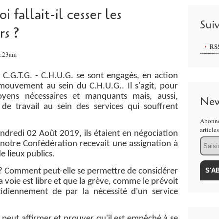
 fallait-il cesser les
Sui
rs ?
RS
0:23am
.G. - C.H.U.G. se sont engagés, en action
 mouvement au sein du C.H.U.G.. Il s'agit, pour
yens nécessaires et manquants mais, aussi,
New
 de travail au sein des services qui souffrent
Abonne
article
i 02 Août 2019, ils étaient en négociation
Email
 notre Confédération recevait une assignation à
e lieux publics.
Comment peut-elle se permettre de considérer
la voie est libre et que la grève, comme le prévoit
tidiennement de par la nécessité d'un service
 affirmer et prouver qu'il est empêché à se