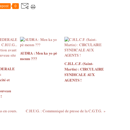
epost
0
AUDRA : Men ka yo pè
menm ???
C.H.L.C.F. (Saint-
EDERALE
Martin) : CIRCULAIRE
:
SYNDICALE AUX
ité et
AGENTS !
nouveau
 !
s en cours.
C.H.U.G. : Communiqué de presse de la C.G.T.G.