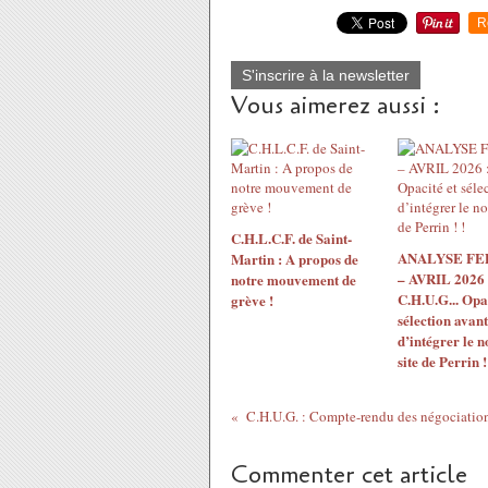
R
S'inscrire à la newsletter
Vous aimerez aussi :
C.H.L.C.F. de Saint-
ANALYSE F
Martin : A propos de
– AVRIL 2026 
notre mouvement de
C.H.U.G... Opac
grève !
sélection avant
d’intégrer le 
site de Perrin !
C.H.U.G. : Compte-rendu des négociation
Commenter cet article