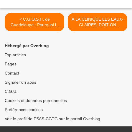
< C.G.O.S.H. de
A LA CLINIQUE LES EAUX-
Guadeloupe : Pourquoi la
CLAIRES, DOIT-ON
FSAS-CGTG quitte-t-elle le
PARLER OU SE TAIRE ? >
Conseil d'Administration ?
Hébergé par Overblog
Top articles
Pages
Contact
Signaler un abus
C.G.U.
Cookies et données personnelles
Préférences cookies
Voir le profil de FSAS-CGTG sur le portail Overblog