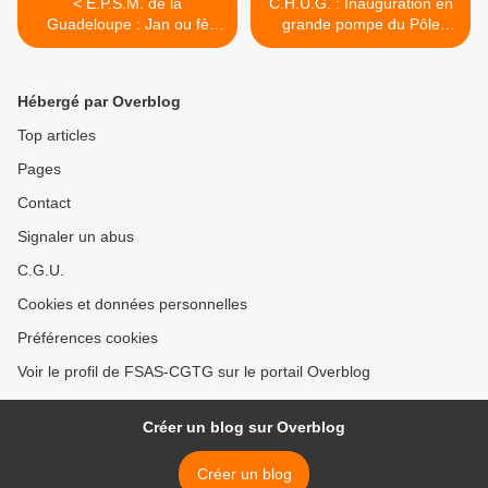
< E.P.S.M. de la
C.H.U.G. : Inauguration en
Guadeloupe : Jan ou fè
grande pompe du Pôle
kabann a-w…!
Parents-Enfants mais... >
Hébergé par Overblog
Top articles
Pages
Contact
Signaler un abus
C.G.U.
Cookies et données personnelles
Préférences cookies
Voir le profil de FSAS-CGTG sur le portail Overblog
Créer un blog sur Overblog
Créer un blog