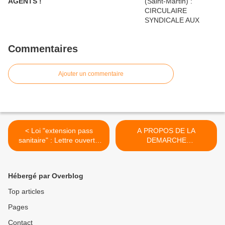
AGENTS !
Commentaires
Ajouter un commentaire
< Loi "extension pass
A PROPOS DE LA
sanitaire" : Lettre ouverte
DEMARCHE
de la FSAS-CGTG aux
SCIENTIFIQUE: Un de nos
Directions d'Etablissements.
éminents scientifiques fait
un rappel à l'ordre. >
Hébergé par Overblog
Top articles
Pages
Contact