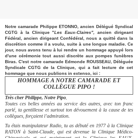
Notre camarade Philippe ETONNO, ancien Délégué Syndical
CGTG à la Clinique "
Les Eaux-Claires",
ancien dirigeant
Fédéral, ancien dirigeant Confédéral,
nous a quitté dans la
discrétion comme il a voulu, suite à une longue maladie. Ce
jour, nous avons tenu à lui rendre un hommage appuyé lors
d'une cérémonie tout aussi discrète aux pompes funèbres
Biras. C'est notre camarade Edmonde ROUSSEAU, Déléguée
Syndicale CGTG de la Clinique, qui a fait lecture de cet
hommage que nous publions in extenso, ici :
HOMMAGE A NOTRE CAMARADE ET
COLLÈGUE PIPO !
Très cher Philippe, Notre Pipo
,
Toutes ces belles années au service des autres, avec ton franc
parlé, ta gentillesse et surtout ton dévouement à la cause de tes
collègues, forçaient l’admiration.
Tu étais manipulateur Radio, tu as débuté en 1977 à la Clinique
RATON à Saint-Claude, qui est devenue la Clinique Médico-
Chirurgicale et qui maintenant est la Clinique les EAUX-