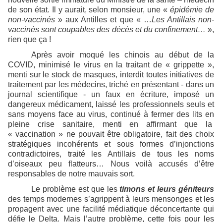
de son état. Il y aurait, selon monsieur, une «
épidémie de
non-vaccinés
» aux Antilles et que « …
Les Antillais non-
vaccinés sont coupables des décès et du confinement…
»,
rien que ça !
Après avoir moqué les chinois au début de la
COVID, minimisé le virus en la traitant de « grippette »,
menti sur le stock de masques, interdit toutes initiatives de
traitement par les médecins, triché en présentant - dans un
journal scientifique - un faux en écriture, imposé un
dangereux médicament, laissé les professionnels seuls et
sans moyens face au virus, continué à fermer des lits en
pleine crise sanitaire, menti en affirmant que la
« vaccination » ne pouvait être obligatoire, fait des choix
stratégiques incohérents et sous formes d’injonctions
contradictoires, traité les Antillais de tous les noms
d’oiseaux peu flatteurs… Nous voilà accusés d’être
responsables de notre mauvais sort.
Le problème est que les
timons et leurs géniteurs
des temps modernes s’agrippent à leurs mensonges et les
propagent avec une facilité médiatique déconcertante qui
défie le Delta. Mais l’autre problème, cette fois pour les