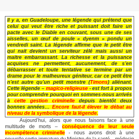
Il y a, en Guadeloupe, une légende qui prétend que
celui qui veut être riche et puissant doit faire un
pacte avec le Diable en couvant, sous une de ses
aisselles, un œuf de poule « dyenm » pondu un
vendredi saint. La légende affirme que le petit être
qui nait devient un serviteur zélé mais aussi un
maitre embarrassant. La richesse et la puissance
acquises ne permettent, aucunement, de s’en
débarrasser et toute tentative se termine par un
drame pour le malheureux géniteur, car ce petit être
n’est autre qu’un petit monstre (
Timons
) aliénant.
Cette légende –
magico-religieuse
- est fort à propos
pour comprendre pourquoi en sommes-nous arrivés
à
cette gestion criminelle
depuis bientôt deux
bonnes années…
Encore faut-il élever le débat au
niveau de la symbolique de la légende.
Aujourd’hui, alors que nous faisons face à une
multitude de morts –
conséquence de
leur seule
incompétence criminelle
- nous avons droit à une
nouvelle sortie immature du Ministre de la santé – médecin