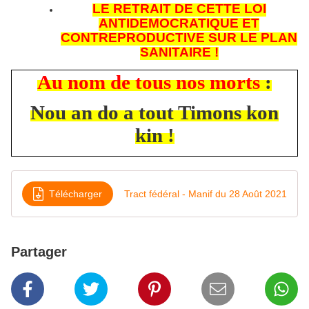
LE RETRAIT DE CETTE LOI
ANTIDEMOCRATIQUE ET
CONTREPRODUCTIVE SUR LE PLAN
SANITAIRE !
Au nom de tous nos morts
:
Nou an do a tout Timons kon
kin !
Télécharger
Tract fédéral - Manif du 28 Août 2021
Partager