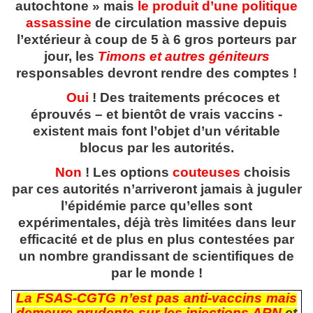
autochtone » mais
le produit d’une politique
assassine
de circulation massive depuis
l’extérieur à coup de 5 à 6 gros porteurs par
jour, les
Timons et autres géniteurs
responsables devront rendre des comptes !
Oui
! Des traitements précoces et
éprouvés – et bientôt de vrais vaccins -
existent mais font l’objet d’un véritable
blocus par les autorités.
Non
! Les options
couteuses
choisis
par ces autorités n’arriveront jamais à juguler
l’épidémie parce qu’elles sont
expérimentales, déjà très limitées dans leur
efficacité et de plus en plus contestées par
un nombre grandissant de scientifiques de
par le monde !
La FSAS-CGTG n’est pas anti-vaccins mais
demeure prudente sur les injections ARN
et