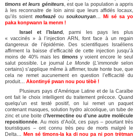
timons et leurs géniteurs
, est que la population a appris
à les reconnaitre de loin ainsi que leurs affidés locaux,
qu’ils soient
mofwazé
ou
soukounyan
…
Mi sé sa yo
paka konpwann la menm !
Israel et l’Island
, parmi les pays les plus
« vaccinés » à l’injection ARN, font face à un regain
dangereux de l’épidémie. Des scientifiques Israéliens
affirment la baisse d’efficacité de cette injection jusqu’à
moins de 40% mais les
timons
y voient encore le seul
salut possible. Le journal
Le Monde
(
L’immonde
selon
certains) s’applique même à affirmer, toute honte bue, que
cela ne remet aucunement en question l’efficacité du
produit…
Akontinyé pwan nou pou tèbè !
Plusieurs pays d’Amérique Latine et de la Caraïbe
ont fait le choix intelligent du traitement précoce. Quand
quelqu’un est testé positif, on lui remet un paquet
contenant masques, solution hydro alcoolique, un tube de
zinc et une boite d
’Ivermectine ou d’une autre molécule
repositionnée
. Au mois d’Août, ces pays – pourtant très
touristiques – ont connu très peu de morts malgré le
Delta…
Men sé timons-la ka di nou pa ni pon trètman