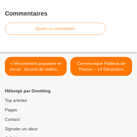
Commentaires
Ajouter un commentaire
< Mouvement populaire et
Communiqué Fédéral de
social : Accord de méthode
Presse – 14 Décembre
signé tard dans la nuit.
2021 : Y-a-t-il un pilote
politique dans l’avion «
Gwadloup » ? >
Hébergé par Overblog
Top articles
Pages
Contact
Signaler un abus