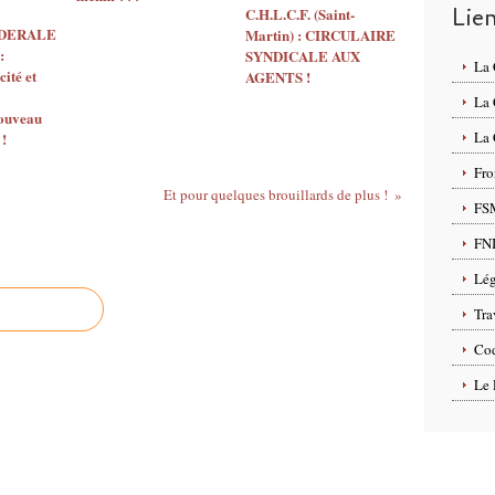
Lie
C.H.L.C.F. (Saint-
EDERALE
Martin) : CIRCULAIRE
:
SYNDICALE AUX
La
ité et
AGENTS !
La
nouveau
La 
 !
Fro
Et pour quelques brouillards de plus !
FS
FN
Lég
Tra
Cod
Le 