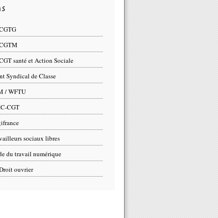
ns
 CGTG
 CGTM
CGT santé et Action Sociale
nt Syndical de Classe
M / WFTU
IC-CGT
ifrance
vailleurs sociaux libres
e du travail numérique
Droit ouvrier