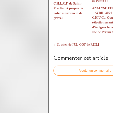
C.H.L.C.F. de Saint-
ANALYSE F
Martin : A propos de
– AVRIL 2026 
notre mouvement de
C.H.U.G... Opac
grève !
sélection avant
d’intégrer le 
site de Perrin !
Soutien de l'UL-CGT de RIOM
Commenter cet article
Ajouter un commentaire