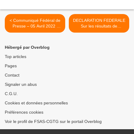
< Communiqué Fédéral de
DECLARATION FEDERALE
Presse – 05 Avril 2022 :
Sur les résultats de
SOUTIEN TOTAL AUX
l'élection Présidentielle :
COMBATTANTS... LE
Pile ou face... Une même
COMBAT CONTINU !
médaille frappée par
Hébergé par Overblog
l'oligarchie financière ! >
Top articles
Pages
Contact
Signaler un abus
C.G.U.
Cookies et données personnelles
Préférences cookies
Voir le profil de FSAS-CGTG sur le portail Overblog