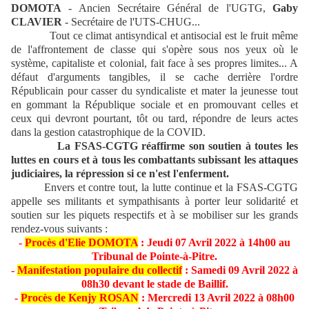
DOMOTA
- Ancien Secrétaire Général de l'UGTG,
Gaby
CLAVIER
- Secrétaire de l'UTS-CHUG...
Tout ce climat antisyndical et antisocial est le fruit même
de l'affrontement de classe qui s'opère sous nos yeux où le
système, capitaliste et colonial, fait face à ses propres limites... A
défaut d'arguments tangibles, il se cache derrière l'ordre
Républicain pour casser du syndicaliste et mater la jeunesse tout
en gommant la République sociale et en promouvant celles et
ceux qui devront pourtant, tôt ou tard, répondre de leurs actes
dans la gestion catastrophique de la COVID.
La FSAS-CGTG réaffirme son soutien à toutes les
luttes en cours et à tous les combattants subissant les attaques
judiciaires, la répression si ce n'est l'enferment.
Envers et contre tout, la lutte continue et la FSAS-CGTG
appelle ses militants et sympathisants à porter leur solidarité et
soutien sur les piquets respectifs et à se mobiliser sur les grands
rendez-vous suivants :
-
Procès d'Elie DOMOTA
: Jeudi 07 Avril 2022 à 14h00 au
Tribunal de Pointe-à-Pitre.
-
Manifestation populaire du collectif
: Samedi 09 Avril 2022 à
08h30 devant le stade de Baillif.
-
Procès de Kenjy ROSAN
: Mercredi 13 Avril 2022 à 08h00