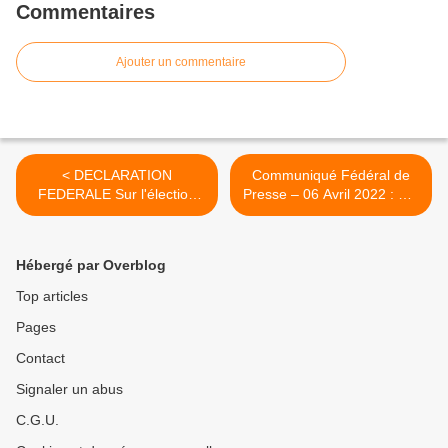
Commentaires
Ajouter un commentaire
< DECLARATION
Communiqué Fédéral de
FEDERALE Sur l'élection
Presse – 06 Avril 2022 : Sur
Présidentielle des 10 et 24
le Départ du Directeur
Avril prochains : Ni
Général du C.H.U.G. ! >
Abstention, ni sondages...
Hébergé par Overblog
Choisissons notre camp !
Top articles
Pages
Contact
Signaler un abus
C.G.U.