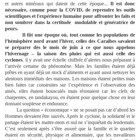
et autres minéraux qui datent de cette époque...
Il est donc
nécessaire, comme pour la COVID, de reprendre les outils
scientifiques et l'expérience humaine pour affronter les faits et
non sombrer dans la certitude modulable et génératrice de
peurs.
Il fût une époque où, tout comme les populations de
l’hémisphère nord avant l’hiver, celles des Caraïbes savaient
se préparer dès le mois de juin à ce que nous appelons
l’hivernage – la saison des pluies qui est aussi celle des
cyclones
. il y avait une échelle chiffrée d’alertes nous préparant à
l’arrivée certaine du phénomène. Mais les familles étaient déjà
prêtes en ayant déjà un stock d’aliments et ayant aussi nettoyer les
alentours immédiats des maisons. Les maisons étaient petites mais
bien faites car construites sur l’expérience et l’observation des
ainés, elles étaient bousculés mais résistaient car les clefs de
charpentes, en tandakayou, en étaient pour quelque chose en leur
donnant souplesse et endurance.
La question « économique » ne se posait pas car d’abord les
Hommes devaient être sauvés. Après le cyclone, la solidarité et le
partage étaient les maitre-mots et nul ne s’inquiétait du lendemain.
C’est seulement après s’être assuré que la famille et le quartier
étaient en sécurité, physique et alimentaire, que les travailleurs