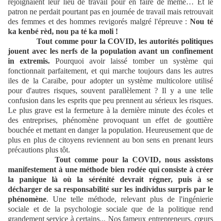
rejoignaient leur lieu de travail pour en faire de même… Et le
patron ne perdait pourtant pas en journée de travail mais retrouvait
des femmes et des hommes revigorés malgré l'épreuve :
Nou té
ka kenbé rèd, nou pa té ka moli !
Tout comme pour la COVID, les autorités politiques
jouent avec les nerfs de la population avant un confinement
in extremis.
Pourquoi avoir laissé tomber un système qui
fonctionnait parfaitement, et qui marche toujours dans les autres
iles de la Caraïbe, pour adopter un système multicolore utilisé
pour d'autres risques, souvent parallèlement ? Il y a une telle
confusion dans les esprits que peu prennent au sérieux les risques.
Le plus grave est la fermeture à la dernière minute des écoles et
des entreprises, phénomène provoquant un effet de gouttière
bouchée et mettant en danger la population. Heureusement que de
plus en plus de citoyens reviennent au bon sens en prenant leurs
précautions plus tôt.
Tout comme pour la COVID, nous assistons
manifestement à une méthode bien rodée qui consiste à créer
la panique là où la sérénité devrait régner, puis à se
décharger de sa responsabilité sur les individus surpris par le
phénomène
. Une telle méthode, relevant plus de l'ingénierie
sociale et de la psychologie sociale que de la politique rend
grandement service à certains... Nos fameux entrepreneurs, cœurs