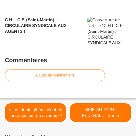
C.H.L.C.F. (Saint-Martin) :
CIRCULAIRE SYNDICALE AUX
AGENTS !
Commentaires
Ajouter un commentaire
< Les dents gâtées n'ont de
MISE-AU-POINT
force que sur du saindoux !
FEDERALE : Sur la
situation sociale à la
Clinique "Les Eaux-Claires"
>