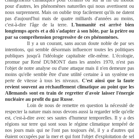
pour d'autres, les phénomènes naturelles qui nous avertissent ou
nous surprennent. Mais on oublie trop facilement qu'ils ne datent
pas d'aujourd'hui mais de quatre milliards d'années au moins,
c'est-à-dire l'âge de la terre.
L'humanité est arrivé bien
longtemps après et a dû s'adapter à son hôte, par la prière ou
par sa compréhension progressive de ces phénomènes.
Il y a un courant, sans aucun doute noble de par ses
intentions, qui semble désormais influencer toutes les politiques
publiques jusqu'à l'idéologie capitaliste elle-même. L'écologie,
promue par René DUMONT dans les années 1970, n'est pas
l'objet de notre analyse ou d'une attaque mais il n'en demeure pas
moins qu'elle semble être d'une utilité certaine à un système en
perte de vitesse à tous les niveaux.
C'est ainsi que la faute
revient souvent au réchauffement climatique au point que les
Allemands sont en train de regretter d'avoir laisser l'énergie
nucléaire au profit du gaz Russe
.
Loin de nous de remettre en question la nécessité de
respecter la nature mais nous devons aussi la regarder telle qu'elle
est, c'est-à-dire avec ses sautes d'humeur temporelles. Il y a des
régions sur terre qui sont sous le régime climatique tempéré de
nos jours mais qui ne l'ont pas toujours été, il y a d'autres qui
étaient occupées par la mer et qui font l'objet d'exploitation de sel